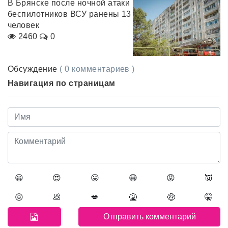
В Брянске после ночной атаки
беспилотников ВСУ ранены 13
человек
2460
0
Обсуждение
( 0 комментариев )
Навигация по страницам
😀
😍
😛
😷
😡
👿
😖
💩
💋
🤮
🤑
🤫