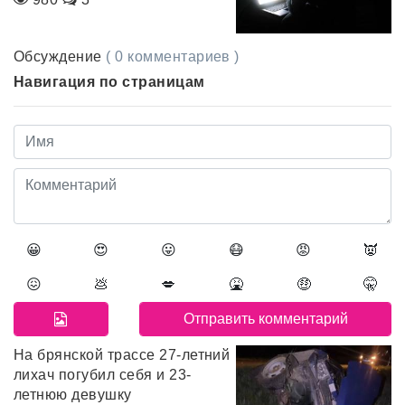
Обсуждение
( 0 комментариев )
Навигация по страницам
😀
😍
😛
😷
😡
👿
😖
💩
💋
🤮
🤑
🤫
На брянской трассе 27-летний
лихач погубил себя и 23-
летнюю девушку