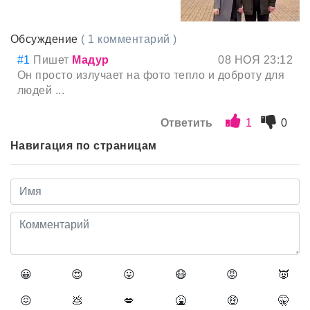
Обсуждение
( 1 комментарий )
#1
Пишет
Мадур
08 НОЯ 23:12
Он просто излучает на фото тепло и доброту для
людей ...
Ответить
1
0
Навигация по страницам
😀
😍
😛
😷
😡
👿
😖
💩
💋
🤮
🤑
🤫