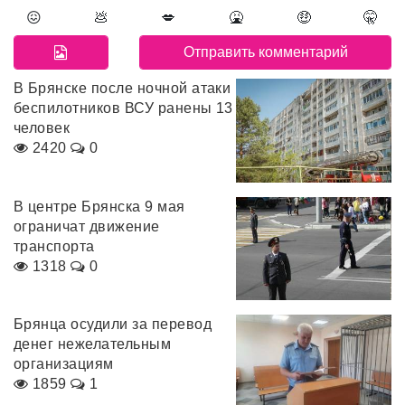
😖
💩
💋
🤮
🤑
🤫
В Брянске после ночной атаки
беспилотников ВСУ ранены 13
человек
2420
0
В центре Брянска 9 мая
ограничат движение
транспорта
1318
0
Брянца осудили за перевод
денег нежелательным
организациям
1859
1