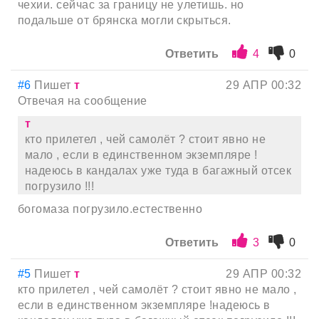
чехии. сейчас за границу не улетишь. но
подальше от брянска могли скрыться.
Ответить
4
0
#6
Пишет
т
29 АПР 00:32
Отвечая на сообщение
т
кто прилетел , чей самолёт ? стоит явно не
мало , если в единственном экземпляре !
надеюсь в кандалах уже туда в багажный отсек
погрузило !!!
богомаза погрузило.естественно
Ответить
3
0
#5
Пишет
т
29 АПР 00:32
кто прилетел , чей самолёт ? стоит явно не мало ,
если в единственном экземпляре !надеюсь в