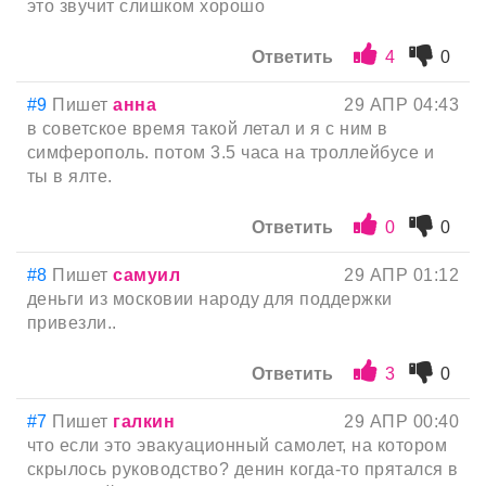
это звучит слишком хорошо
Ответить
4
0
#9
Пишет
анна
29 АПР 04:43
в советское время такой летал и я с ним в
симферополь. потом 3.5 часа на троллейбусе и
ты в ялте.
Ответить
0
0
#8
Пишет
самуил
29 АПР 01:12
деньги из московии народу для поддержки
привезли..
Ответить
3
0
#7
Пишет
галкин
29 АПР 00:40
что если это эвакуационный самолет, на котором
скрылось руководство? денин когда-то прятался в