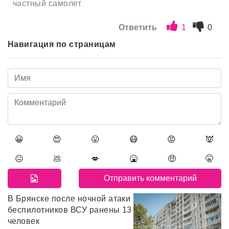
частный самолет
Ответить
1
0
Навигация по страницам
😀
😍
😛
😷
😡
👿
😖
💩
💋
🤮
🤑
🤫
В Брянске после ночной атаки
беспилотников ВСУ ранены 13
человек