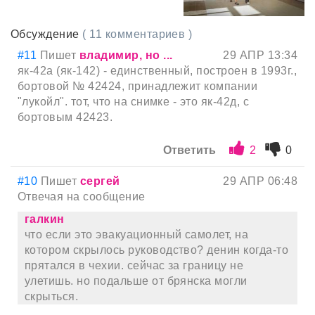
Обсуждение
( 11 комментариев )
#11
Пишет
владимир, но ...
29 АПР 13:34
як-42а (як-142) - единственный, построен в 1993г.,
бортовой № 42424, принадлежит компании
"лукойл". тот, что на снимке - это як-42д, с
бортовым 42423.
Ответить
2
0
#10
Пишет
сергей
29 АПР 06:48
Отвечая на сообщение
галкин
что если это эвакуационный самолет, на
котором скрылось руководство? денин когда-то
прятался в чехии. сейчас за границу не
улетишь. но подальше от брянска могли
скрыться.