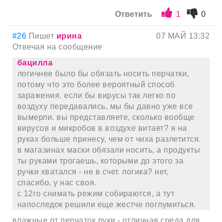
Ответить
1
0
#26
Пишет
ирина
07 МАЙ 13:32
Отвечая на сообщение
бацилла
логичнее было бы обязать носить перчатки,
потому что это более вероятный способ
заражения. если бы вирусы так легко по
воздуху передавались, мы бы давно уже все
вымерли. вы представляете, сколько вообще
вирусов и микробов в воздухе витает? я на
руках больше принесу, чем от чиха разлетится.
в магазинах маски обязали носить, а продукты
ты руками трогаешь, которыми до этого за
ручки хватался - не в счет. логика? нет,
спасибо, у нас своя.
с 12го снимать режим собираются, а тут
напоследок решили еще жестче поглумиться.
влажные от перчаток руки - отличная среда для