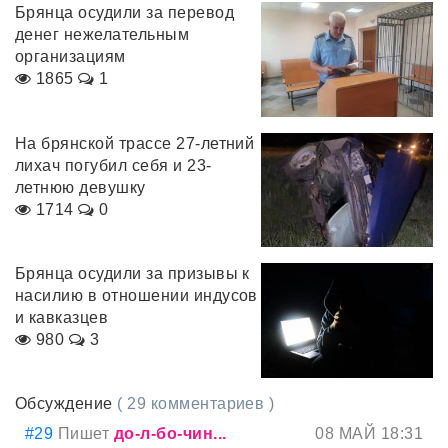
Брянца осудили за перевод
денег нежелательным
организациям
1865
1
На брянской трассе 27-летний
лихач погубил себя и 23-
летнюю девушку
1714
0
Брянца осудили за призывы к
насилию в отношении индусов
и кавказцев
980
3
Обсуждение
( 29 комментариев )
#29
Пишет
до-л-бо-чин...
08 МАЙ 18:31