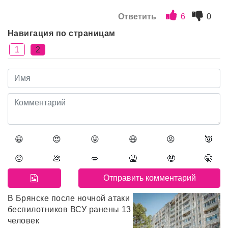
Ответить
6
0
Навигация по страницам
1
2
😀
😍
😛
😷
😡
👿
😖
💩
💋
🤮
🤑
🤫
В Брянске после ночной атаки
беспилотников ВСУ ранены 13
человек