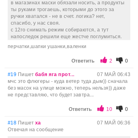
в магазинах маски обязали носить, а продукты
ты руками трогаешь, которыми до этого за
ручки хватался - не в счет. логика? нет,
спасибо, у нас своя.
с 12го снимать режим собираются, а тут
напоследок решили еще жестче поглумиться.
перчатки,шапки ушанки,валенки
Ответить
2
0
#19
Пишет
бабя яга прот...
07 МАЙ 06:43
мчс это флюгеры - куда ветер туда дым)) сначала
без масок на улице можно, теперь нельзя)) даже
не представляю, что будет завтра...
Ответить
10
0
#18
Пишет
ха
07 МАЙ 06:36
Отвечая на сообщение