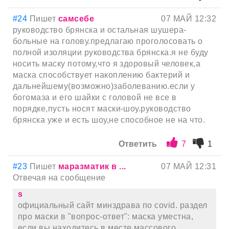
#24
Пишет
самсебе
07 МАЙ 12:32
руководство брянска и остальная шушера-
больные на голову.предлагаю проголосовать о
полной изоляции руководства брянска.я не буду
носить маску потому,что я здоровый человек,а
маска способствует накоплению бактерий и
дальнейшему(возможно)заболеванию.если у
богомаза и его шайки с головой не все в
порядке,пусть носят маски-шоу.руководство
брянска уже и есть шоу,не способное не на что.
Ответить
7
1
#23
Пишет
маразматик в ...
07 МАЙ 12:31
Отвечая на сообщение
s
официальный сайт минздрава по covid. раздел
про маски в "вопрос-ответ": маска уместна,
если вы находитесь в месте массового