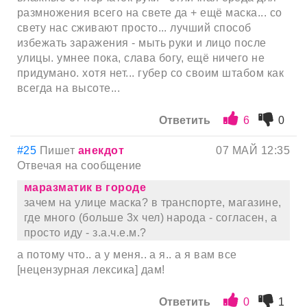
размножения всего на свете да + ещё маска... со
свету нас сживают просто... лучший способ
избежать заражения - мыть руки и лицо после
улицы. умнее пока, слава богу, ещё ничего не
придумано. хотя нет... губер со своим штабом как
всегда на высоте...
Ответить
6
0
#25
Пишет
анекдот
07 МАЙ 12:35
Отвечая на сообщение
маразматик в городе
зачем на улице маска? в транспорте, магазине,
где много (больше 3х чел) народа - согласен, а
просто иду - з.а.ч.е.м.?
а потому что.. а у меня.. а я.. а я вам все
[нецензурная лексика] дам!
Ответить
0
1