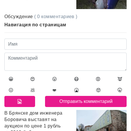
Обсуждение
( 0 комментариев )
Навигация по страницам
😀
😍
😛
😷
😡
👿
😖
💩
💋
🤮
🤑
🤫
В Брянске дом инженера
Боровича выставят на
аукцион по цене 1 рубль