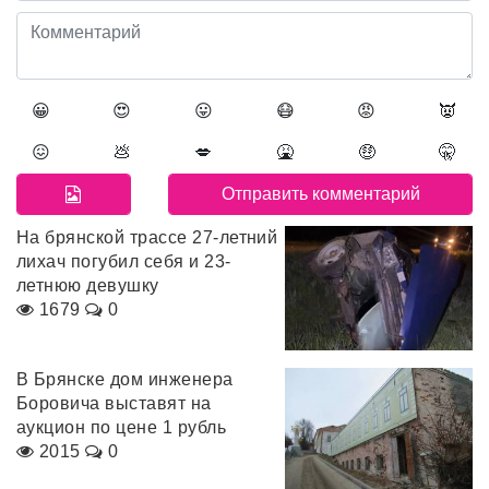
😀
😍
😛
😷
😡
👿
😖
💩
💋
🤮
🤑
🤫
На брянской трассе 27-летний
лихач погубил себя и 23-
летнюю девушку
1679
0
В Брянске дом инженера
Боровича выставят на
аукцион по цене 1 рубль
2015
0