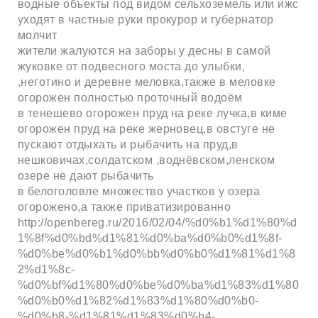
водные объекты под видом сельхоземель или ижс
уходят в частные руки прокурор и губернатор
молчит
жители жалуются на заборы у десны в самой
жуковке от подвесного моста до улыбки,
,неготино и деревне меловка,также в меловке
огорожен полностью проточный водоём
в тенешево огорожен пруд на реке лучка,в киме
огорожен пруд на реке жерновец,в овстуге не
пускают отдыхать и рыбачить на пруд,в
нешковичах,солдатском ,воднёвском,ленском
озере не дают рыбачить
в белоголовле множество участков у озера
огорожено,а также приватизированно
http://openbereg.ru/2016/02/04/%d0%b1%d1%80%d
1%8f%d0%bd%d1%81%d0%ba%d0%b0%d1%8f-
%d0%be%d0%b1%d0%bb%d0%b0%d1%81%d1%8
2%d1%8c-
%d0%bf%d1%80%d0%be%d0%ba%d1%83%d1%80
%d0%b0%d1%82%d1%83%d1%80%d0%b0-
%d0%b8-%d1%81%d1%83%d0%b4-