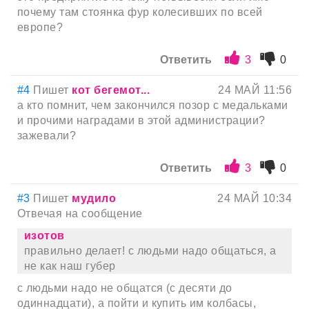
почему там стоянка фур колесивших по всей
европе?
Ответить
3
0
#4
Пишет
кот бегемот...
24 МАЙ 11:56
а кто помнит, чем закончился позор с медальками
и прочими наградами в этой администрации?
зажевали?
Ответить
3
0
#3
Пишет
мyдило
24 МАЙ 10:34
Отвечая на сообщение
изотов
правильно делает! с людьми надо общаться, а
не как наш губер
с людьми надо не общатся (с десяти до
одиннадцати), а пойти и купить им колбасы,