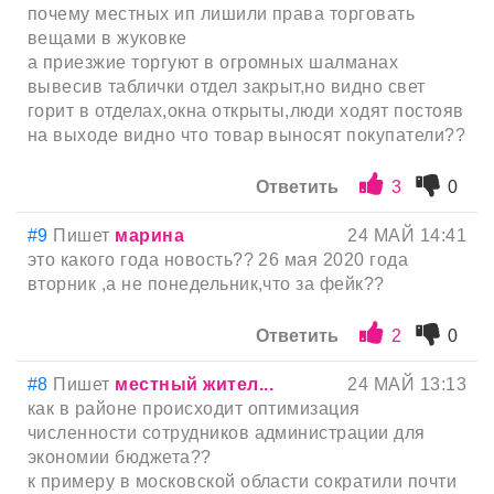
почему местных ип лишили права торговать
вещами в жуковке
а приезжие торгуют в огромных шалманах
вывесив таблички отдел закрыт,но видно свет
горит в отделах,окна открыты,люди ходят постояв
на выходе видно что товар выносят покупатели??
Ответить
3
0
#9
Пишет
марина
24 МАЙ 14:41
это какого года новость?? 26 мая 2020 года
вторник ,а не понедельник,что за фейк??
Ответить
2
0
#8
Пишет
местный жител...
24 МАЙ 13:13
как в районе происходит оптимизация
численности сотрудников администрации для
экономии бюджета??
к примеру в московской области сократили почти