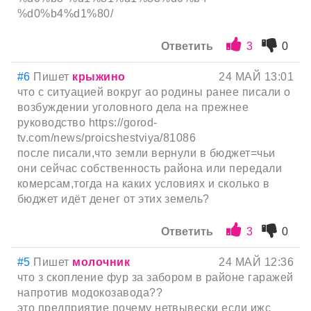
%d0%b4%d1%80/
Ответить
3
0
#6
Пишет
крыжино
24 МАЙ 13:01
что с ситуацией вокруг ао родины ранее писали о
возбуждении уголовного дела на прежнее
руководство https://gorod-
tv.com/news/proicshestviya/81086
после писали,что земли вернули в бюджет=чьи
они сейчас собственность района или передали
комерсам,тогда на каких условиях и сколько в
бюджет идёт денег от этих земель?
Ответить
3
0
#5
Пишет
молочник
24 МАЙ 12:36
что з скопление фур за забором в районе гаражей
напротив модокозавода??
это предприятие почему нетвывески если ижс