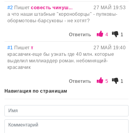
#2
Пишет
совесть чинуш...
27 МАЙ 19:53
а что наши штабные "короноборцы" - пупковы-
обормотовы-барсуковы - не хотят?
Ответить
4
1
#1
Пишет
т
27 МАЙ 19:40
красавчик-еще бы узнать где 40 млн. которые
выделил миллиардер роман. небомнящий-
красавчик
Ответить
5
1
Навигация по страницам