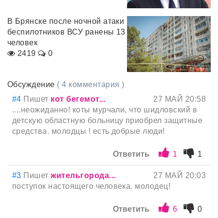
В Брянске после ночной атаки
беспилотников ВСУ ранены 13
человек
2419
0
Обсуждение
( 4 комментария )
#4
Пишет
кот бегемот...
27 МАЙ 20:58
....неожиданно! коты мурчали, что шидловский в
детскую областную больницу приобрел защитные
средства. молодцы ! есть добрые люди!
Ответить
1
1
#3
Пишет
жительгорода...
27 МАЙ 20:03
поступок настоящего человека. молодец!
Ответить
6
0