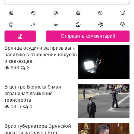
😀
😍
😛
😷
😡
👿
😖
💩
💋
🤮
🤑
🤫
Брянца осудили за призывы к
насилию в отношении индусов
и кавказцев
963
3
В центре Брянска 9 мая
ограничат движение
транспорта
1317
0
Врио губернатора Брянской
области назначен Егор