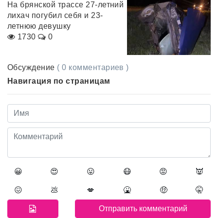
На брянской трассе 27-летний
лихач погубил себя и 23-
летнюю девушку
1730
0
Обсуждение
( 0 комментариев )
Навигация по страницам
😀
😍
😛
😷
😡
👿
😖
💩
💋
🤮
🤑
🤫