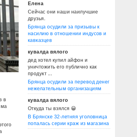
Елена
Сейчас они наши наилучшие
друзья.
Брянца осудили за призывы к
насилию в отношении индусов и
кавказцев
кувалда вялого
дед хотел купил айфон и
уничтожить его публично как
продукт ...
Брянца осудили за перевод денег
нежелательным организациям
в в
кувалда вялого
има
Откуда ты взялся 😀
В Брянске 32-летняя уголовница
попалась серии краж из магазина
этого
а