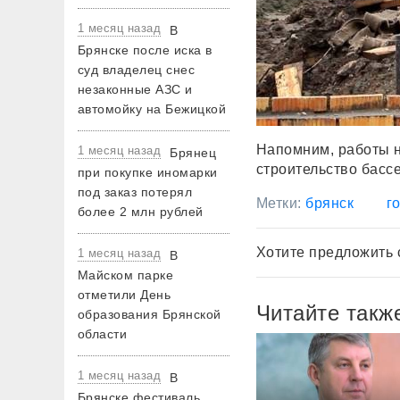
1 месяц назад
В
Брянске после иска в
суд владелец снес
незаконные АЗС и
автомойку на Бежицкой
Напомним, работы н
1 месяц назад
Брянец
строительство басс
при покупке иномарки
под заказ потерял
Метки:
брянск
г
более 2 млн рублей
Хотите предложить 
1 месяц назад
В
Майском парке
отметили День
Читайте такж
образования Брянской
области
1 месяц назад
В
Брянске фестиваль