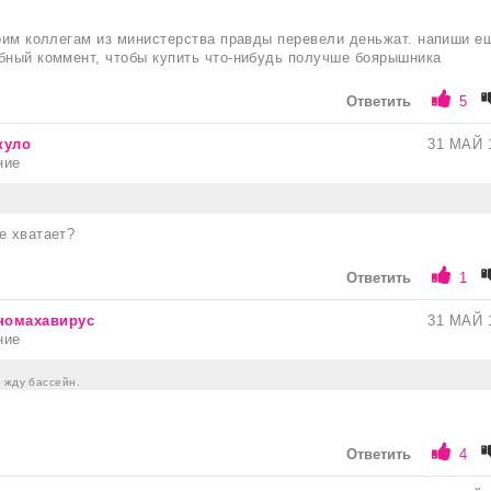
воим коллегам из министерства правды перевели деньжат. напиши е
бный коммент, чтобы купить что-нибудь получше боярышника
Ответить
5
куло
31 МАЙ 
ние
е хватает?
Ответить
1
номахавирус
31 МАЙ 
ние
 жду бассейн.
Ответить
4