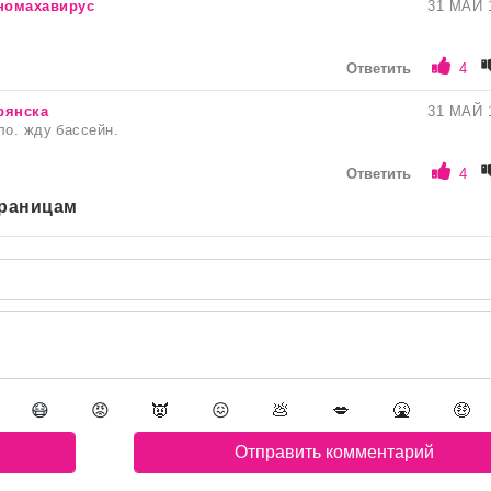
номахавирус
31 МАЙ 
Ответить
4
рянска
31 МАЙ 
ло. жду бассейн.
Ответить
4
траницам
😷
😡
👿
😖
💩
💋
🤮
🤑