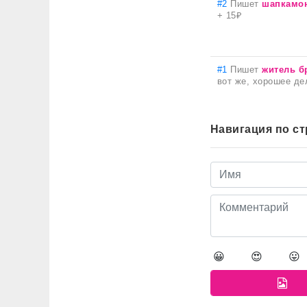
#2
Пишет
шапкамо
+ 15₽
#1
Пишет
житель б
вот же, хорошее де
Навигация по с
😀
😍
😛