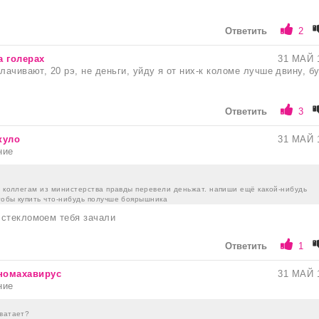
Ответить
2
а голерах
31 МАЙ 
лачивают, 20 рэ, не деньги, уйду я от них-к коломе лучше двину, б
Ответить
3
куло
31 МАЙ 
ние
м коллегам из министерства правды перевели деньжат. напиши ещё какой-нибудь
тобы купить что-нибудь получше боярышника
 стекломоем тебя зачали
Ответить
1
номахавирус
31 МАЙ 
ние
хватает?