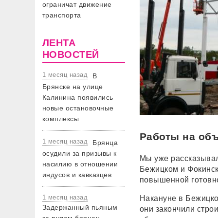
ограничат движение
транспорта
ЛЕНТА
НОВОСТЕЙ
1 месяц назад
В
Брянске на улице
Калинина появились
новые остановочные
комплексы
Работы на об
1 месяц назад
Брянца
осудили за призывы к
Мы уже рассказывал
насилию в отношении
Бежицком и Фокинск
индусов и кавказцев
повышенной готовн
1 месяц назад
Накануне в Бежицком
Задержанный пьяным
они закончили стро