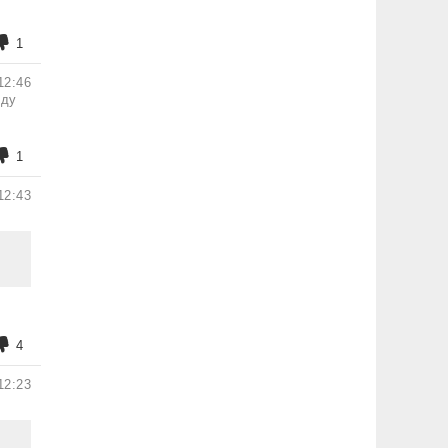
1
12:46
уду
1
12:43
4
12:23