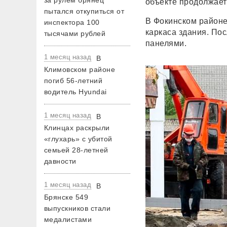
за рулем брянец
объекте продолжает
пытался откупиться от
В Фокинском районе
инспектора 100
каркаса здания. По
тысячами рублей
панелями.
1 месяц назад
В
Климовском районе
погиб 56-летний
водитель Hyundai
1 месяц назад
В
Клинцах раскрыли
«глухарь» с убитой
семьей 28-летней
давности
1 месяц назад
В
Брянске 549
выпускников стали
медалистами