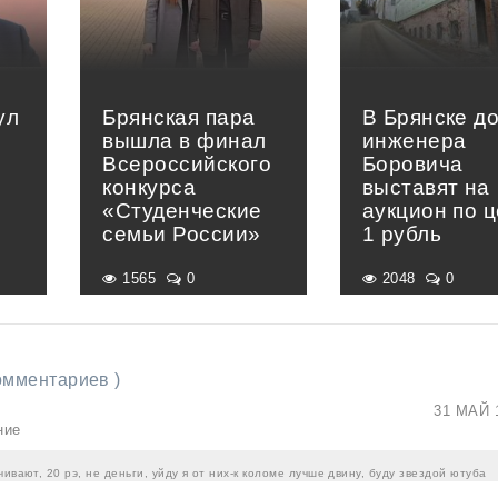
ул
Брянская пара
В Брянске д
вышла в финал
инженера
Всероссийского
Боровича
конкурса
выставят на
«Студенческие
аукцион по 
семьи России»
1 рубль
1565
0
2048
0
комментариев )
31 МАЙ 
ние
чивают, 20 рэ, не деньги, уйду я от них-к коломе лучше двину, буду звездой ютуба