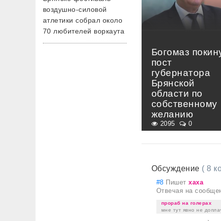
воздушно-силовой
атлетики собрал около
70 любителей воркаута
Богомаз покин
пост
губернатора
Брянской
области по
собственному
желанию
2095
0
Обсуждение
( 8 
#8
Пишет
хаха
Отвечая на сообще
прораб на голерах
мне тут явно не допла