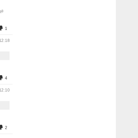
щё
1
12:18
4
12:10
2