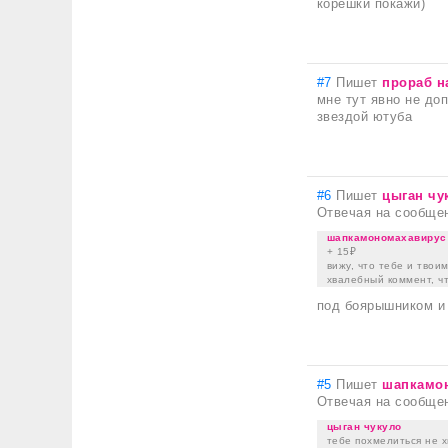
корешки покажи)
#7
Пишет
прораб н
мне тут явно не доп
звездой ютуба
#6
Пишет
цыган чу
Отвечая на сообще
шапкамономахавирус
+ 15₽
вижу, что тебе и твои
хвалебный коммент, ч
под боярышником и
#5
Пишет
шапкамо
Отвечая на сообще
цыган чукуло
тебе похмелиться не 