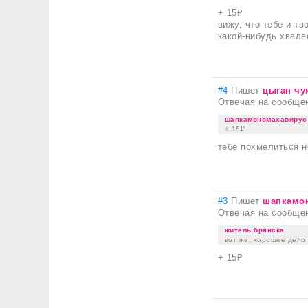
+ 15₽
вижу, что тебе и т
какой-нибудь хвале
#4
Пишет
цыган чу
Отвечая на сообще
шапкамономахавирус
+ 15₽
тебе похмелиться н
#3
Пишет
шапкамо
Отвечая на сообще
житель брянска
вот же, хорошее дело.
+ 15₽