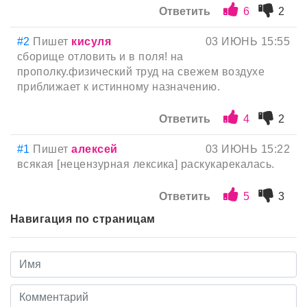
Ответить
6
2
#2
Пишет
кисуля
03 ИЮНЬ 15:55
сборище отловить и в поля! на
прополку.физический труд на свежем воздухе
приближает к истинному назначению.
Ответить
4
2
#1
Пишет
алексей
03 ИЮНЬ 15:22
всякая [нецензурная лексика] раскукарекалась.
Ответить
5
3
Навигация по страницам