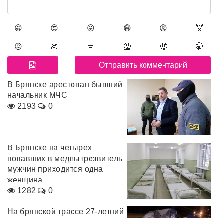
😀
😍
😛
😷
😡
👿
😖
💩
💋
🤮
🤑
🤫
В Брянске арестован бывший
начальник МЧС
2193
0
В Брянске на четырех
попавших в медвытрезвитель
мужчин приходится одна
женщина
1282
0
На брянской трассе 27-летний