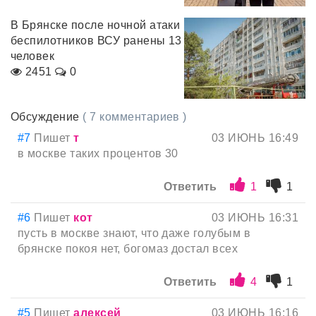
В Брянске после ночной атаки
беспилотников ВСУ ранены 13
человек
2451
0
Обсуждение
( 7 комментариев )
#7
Пишет
т
03 ИЮНЬ 16:49
в москве таких процентов 30
Ответить
1
1
#6
Пишет
кот
03 ИЮНЬ 16:31
пусть в москве знают, что даже голубым в
брянске покоя нет, богомаз достал всех
Ответить
4
1
#5
Пишет
алексей
03 ИЮНЬ 16:16