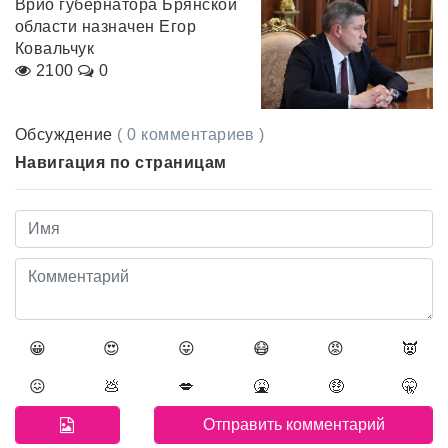
Врио губернатора Брянской
области назначен Егор
Ковальчук
2100
0
Обсуждение
( 0 комментариев )
Навигация по страницам
😀
😍
😛
😷
😡
👿
😖
💩
💋
🤮
🤑
🤫