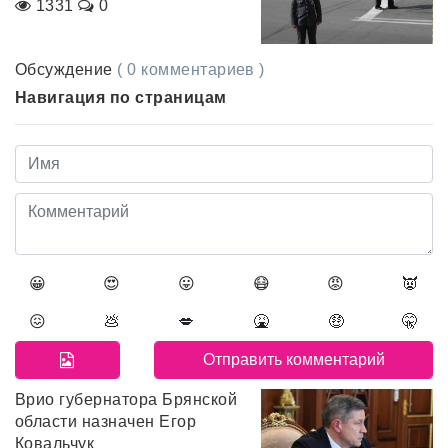
1331
0
Обсуждение
( 0 комментариев )
Навигация по страницам
😀
😍
😛
😷
😡
👿
😖
💩
💋
🤮
🤑
🤫
Врио губернатора Брянской
области назначен Егор
Ковальчук