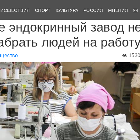
ОИСШЕСТВИЯ
СПОРТ
КУЛЬТУРА
РОССИЯ
МНЕНИЯ
е эндокринный завод н
абрать людей на работ
щество
153