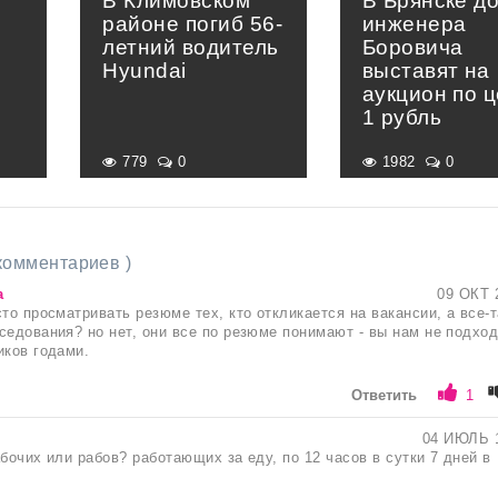
В Климовском
В Брянске д
районе погиб 56-
инженера
летний водитель
Боровича
Hyundai
выставят на
аукцион по 
1 рубль
779
0
1982
0
 комментариев )
а
09 ОКТ 
то просматривать резюме тех, кто откликается на вакансии, а все-
седования? но нет, они все по резюме понимают - вы нам не подход
иков годами.
Ответить
1
04 ИЮЛЬ 
абочих или рабов? работающих за еду, по 12 часов в сутки 7 дней в