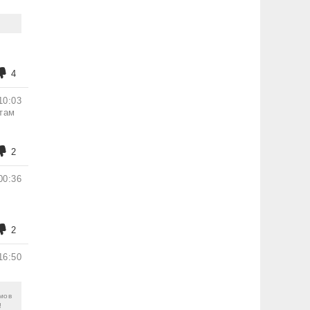
4
10:03
 там
2
00:36
2
16:50
амов
!