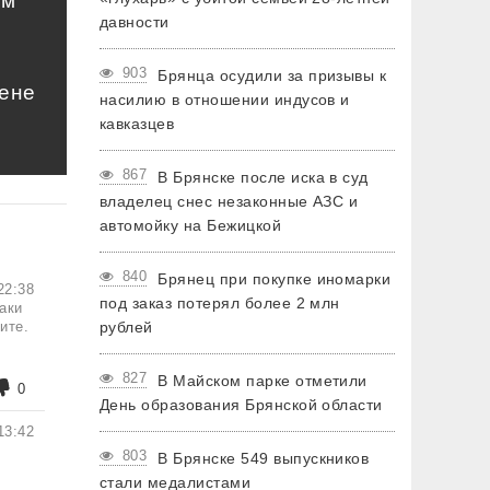
ом
давности
903
Брянца осудили за призывы к
цене
насилию в отношении индусов и
кавказцев
867
В Брянске после иска в суд
владелец снес незаконные АЗС и
автомойку на Бежицкой
840
Брянец при покупке иномарки
22:38
под заказ потерял более 2 млн
таки
ите.
рублей
827
В Майском парке отметили
0
День образования Брянской области
13:42
803
В Брянске 549 выпускников
стали медалистами