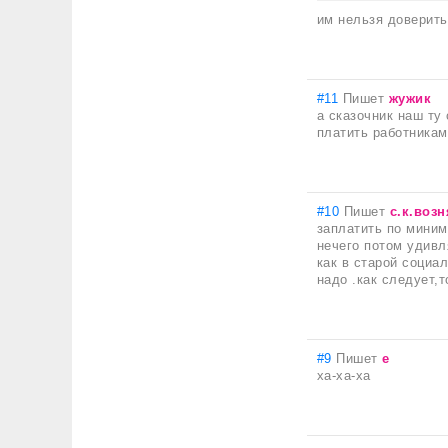
им нельзя доверить
#11
Пишет
жужик
а сказочник наш ту
платить работникам
#10
Пишет
с.к.возн
заплатить по миним
нечего потом удивл
как в старой социа
надо .как следует,т
#9
Пишет
е
ха-ха-ха