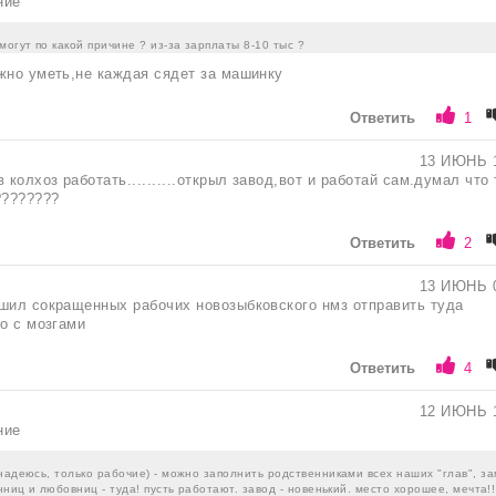
ние
могут по какой причине ? из-за зарплаты 8-10 тыс ?
жно уметь,не каждая сядет за машинку
Ответить
1
13 ИЮНЬ 
 колхоз работать..........открыл завод,вот и работай сам.думал что
???????
Ответить
2
13 ИЮНЬ 
шил сокращенных рабочих новозыбковского нмз отправить туда
го с мозгами
Ответить
4
12 ИЮНЬ 
ние
надеюсь, только рабочие) - можно заполнить родственниками всех наших "глав", з
нниц и любовниц - туда! пусть работают. завод - новенький. место хорошее, мечта!!