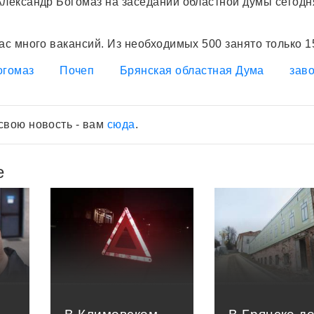
Александр Богомаз на заседании областной думы сегодня
ас много вакансий. Из необходимых 500 занято только 1
огомаз
Почеп
Брянская областная Дума
зав
свою новость - вам
сюда
.
е