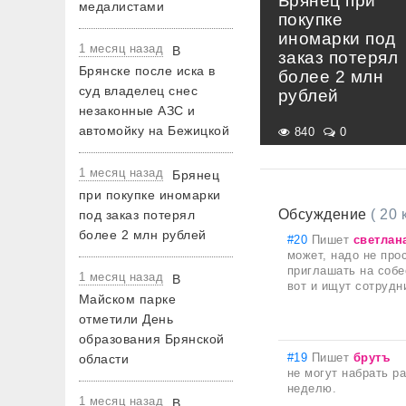
Брянец при
медалистами
покупке
иномарки под
1 месяц назад
В
заказ потерял
Брянске после иска в
более 2 млн
суд владелец снес
рублей
незаконные АЗС и
автомойку на Бежицкой
840
0
1 месяц назад
Брянец
при покупке иномарки
Обсуждение
( 20
под заказ потерял
более 2 млн рублей
#20
Пишет
светлан
может, надо не прос
приглашать на собе
1 месяц назад
В
вот и ищут сотрудн
Майском парке
отметили День
образования Брянской
#19
Пишет
брутъ
области
не могут набрать р
неделю.
1 месяц назад
В