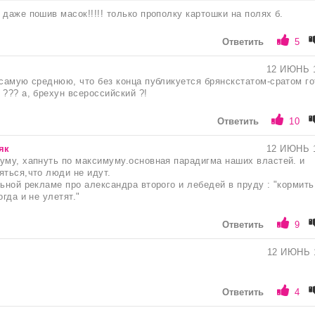
 даже пошив масок!!!!! только прополку картошки на полях б.
Ответить
5
12 ИЮНЬ 
 самую среднюю, что без конца публикуется брянскстатом-сратом го
 ??? а, брехун всероссийский ?!
Ответить
10
як
12 ИЮНЬ 
уму, хапнуть по максимуму.основная парадигма наших властей. и
яться,что люди не идут.
льной рекламе про александра второго и лебедей в пруду : "кормить
огда и не улетят."
Ответить
9
12 ИЮНЬ 
Ответить
4