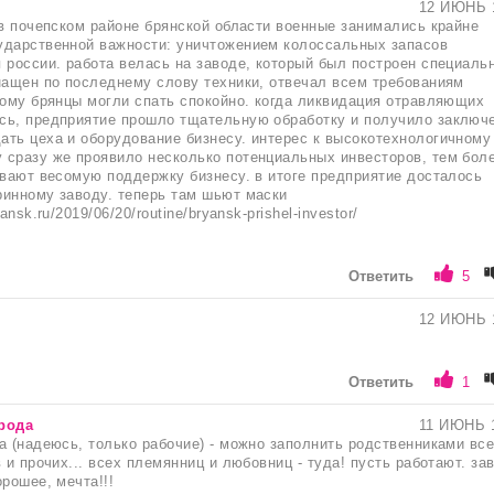
12 ИЮНЬ 
 в почепском районе брянской области военные занимались крайне
ударственной важности: уничтожением колоссальных запасов
 россии. работа велась на заводе, который был построен специаль
нащен по последнему слову техники, отвечал всем требованиям
тому брянцы могли спать спокойно. когда ликвидация отравляющих
сь, предприятие прошло тщательную обработку и получило заключ
ть цеха и оборудование бизнесу. интерес к высокотехнологичному
сразу же проявило несколько потенциальных инвесторов, тем бол
ывают весомую поддержку бизнесу. в итоге предприятие досталось
инному заводу. теперь там шьют маски
ansk.ru/2019/06/20/routine/bryansk-prishel-investor/
Ответить
5
12 ИЮНЬ 
Ответить
1
рода
11 ИЮНЬ 
а (надеюсь, только рабочие) - можно заполнить родственниками вс
 и прочих... всех племянниц и любовниц - туда! пусть работают. зав
рошее, мечта!!!