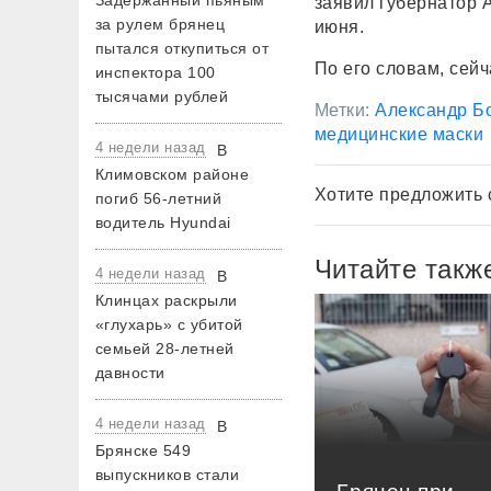
Задержанный пьяным
заявил губернатор 
за рулем брянец
июня.
пытался откупиться от
По его словам, сейч
инспектора 100
тысячами рублей
Метки:
Александр Б
медицинские маски
4 недели назад
В
Климовском районе
Хотите предложить 
погиб 56-летний
водитель Hyundai
Читайте такж
4 недели назад
В
Клинцах раскрыли
«глухарь» с убитой
семьей 28-летней
давности
4 недели назад
В
Брянске 549
выпускников стали