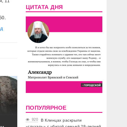
, 11
ЦИТАТА ДНЯ
50.
од
ПОПУЛЯРНОЕ
920
В Клинцах раскрыли
«глухарь» с убитой семьей 28-летней