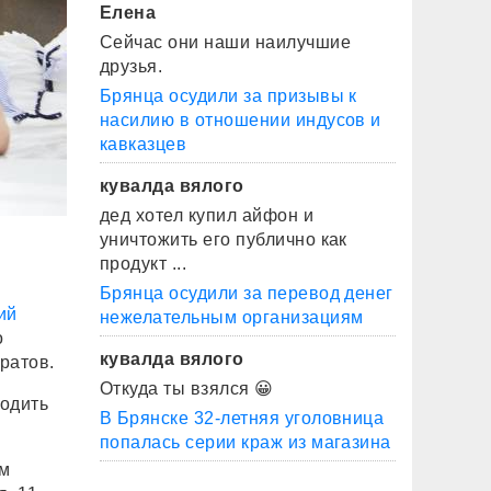
Елена
Сейчас они наши наилучшие
друзья.
Брянца осудили за призывы к
насилию в отношении индусов и
кавказцев
кувалда вялого
дед хотел купил айфон и
уничтожить его публично как
продукт ...
Брянца осудили за перевод денег
ий
нежелательным организациям
о
кувалда вялого
ратов.
Откуда ты взялся 😀
водить
В Брянске 32-летняя уголовница
попалась серии краж из магазина
ом