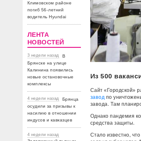
Климовском районе
погиб 56-летний
водитель Hyundai
ЛЕНТА
НОВОСТЕЙ
3 недели назад
В
Брянске на улице
Калинина появились
Из 500 ваканс
новые остановочные
комплексы
Сайт «Городской» р
завод
по уничтожени
4 недели назад
Брянца
завода. Там планир
осудили за призывы к
насилию в отношении
Однако пандемия ко
индусов и кавказцев
средства защиты.
4 недели назад
Стало известно, что