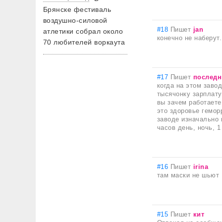
Брянске фестиваль
воздушно-силовой
#18
Пишет
jan
атлетики собрал около
конечно не наберут
70 любителей воркаута
#17
Пишет
последн
когда на этом заво
тысячонку зарплату
вы зачем работаете
это здоровье гемор
заводе изначально 
часов день, ночь, 1
#16
Пишет
irina
там маски не шьют 
#15
Пишет
кит