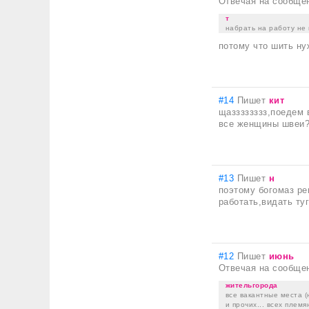
Отвечая на сообще
т
набрать на работу не 
потому что шить ну
#14
Пишет
кит
щазззззззз,поедем в
все женщины швеи?
#13
Пишет
н
поэтому богомаз ре
работать,видать ту
#12
Пишет
июнь
Отвечая на сообще
жительгорода
все вакантные места (
и прочих... всех племя