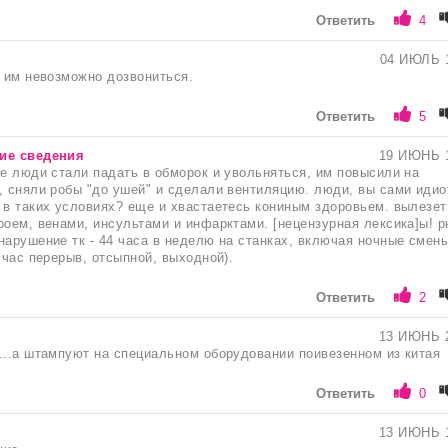
Ответить
4
04 ИЮЛЬ 
. им невозможно дозвониться.
Ответить
5
ие сведения
19 ИЮНЬ 
де люди стали падать в обморок и увольняться, им повысили на
, сняли робы "до ушей" и сделали вентиляцию. люди, вы сами идио
 в таких условиях? еще и хвастаетесь кониным здоровьем. вылезет
роем, венами, инсультами и инфарктами. [нецензурная лексика]ы! р
нарушение тк - 44 часа в неделю на станках, включая ночные смены
 час перерыв, отсыпной, выходной).
Ответить
2
13 ИЮНЬ 
...а штампуют на специальном оборудовании поивезенном из китая
Ответить
0
13 ИЮНЬ 