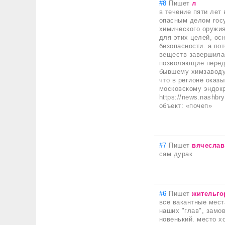
#8
Пишет
л
в течение пяти лет
опасным делом гос
химического оружия
для этих целей, ос
безопасности. а по
веществ завершила
позволяющие переда
бывшему химзаводу 
что в регионе оказ
московскому эндокр
https://news.nashbry
объект: «почеп»
#7
Пишет
вячеслав
сам дурак
#6
Пишет
жительго
все вакантные мест
наших "глав", замов
новенький. место хо