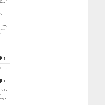
11:54
но
ения,
 уже
ее
1
11:20
1
15:17
ех
од -