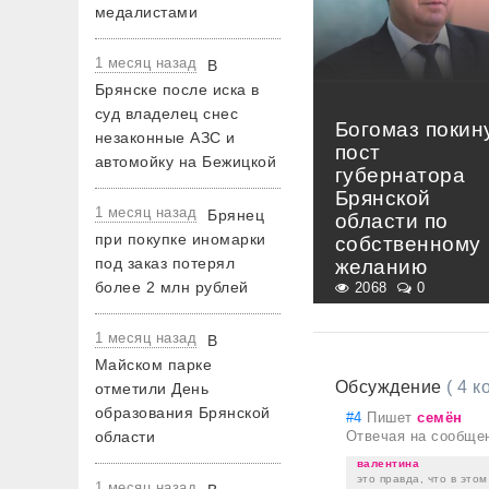
медалистами
1 месяц назад
В
Брянске после иска в
суд владелец снес
Богомаз покин
незаконные АЗС и
пост
автомойку на Бежицкой
губернатора
Брянской
1 месяц назад
Брянец
области по
при покупке иномарки
собственному
под заказ потерял
желанию
более 2 млн рублей
2068
0
1 месяц назад
В
Майском парке
Обсуждение
( 4 
отметили День
образования Брянской
#4
Пишет
семён
области
Отвечая на сообще
валентина
это правда, что в этом
1 месяц назад