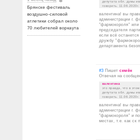
В
депутата обл. думы ив
говорить. 11.06.2020г.
Брянске фестиваль
воздушно-силовой
валентина! вы прав
администрации г. ф
атлетики собрал около
"фармокороля" или
70 любителей воркаута
председателя парти
если всё останется
дружбу "фармокорол
департамента безоп
#3
Пишет
семён
Отвечая на сообще
валентина
это правда, что в этом
депутата обл. думы ив
говорить. 11.06.2020г.
валентина! вы прав
администрации г. ф
"фармокороля" и по
местах, т.е. как ск