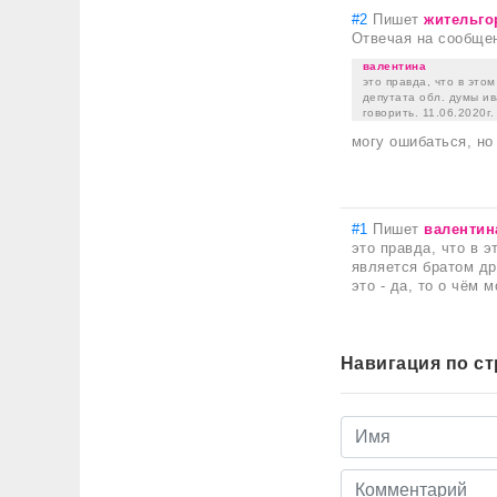
#2
Пишет
жительго
Отвечая на сообще
валентина
это правда, что в этом
депутата обл. думы ив
говорить. 11.06.2020г.
могу ошибаться, но
#1
Пишет
валентин
это правда, что в э
является братом др
это - да, то о чём 
Навигация по с