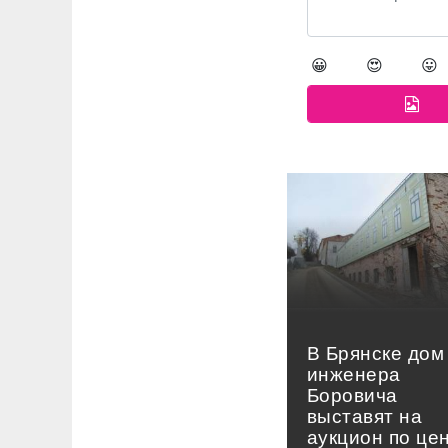
😀
😍
😛
В Брянске дом
инженера
Боровича
выставят на
аукцион по це