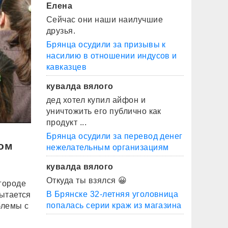
Елена
Сейчас они наши наилучшие
друзья.
Брянца осудили за призывы к
насилию в отношении индусов и
кавказцев
кувалда вялого
дед хотел купил айфон и
уничтожить его публично как
продукт ...
Брянца осудили за перевод денег
ом
нежелательным организациям
кувалда вялого
Откуда ты взялся 😀
городе
В Брянске 32-летняя уголовница
пытается
попалась серии краж из магазина
блемы с