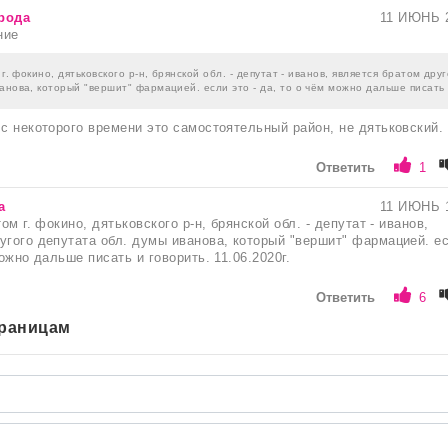
рода
11 ИЮНЬ 
ние
 г. фокино, дятьковского р-н, брянской обл. - депутат - иванов, является братом дру
анова, который "вершит" фармацией. если это - да, то о чём можно дальше писать
 с некоторого времени это самостоятельный район, не дятьковский.
Ответить
1
а
11 ИЮНЬ 
том г. фокино, дятьковского р-н, брянской обл. - депутат - иванов,
угого депутата обл. думы иванова, который "вершит" фармацией. е
можно дальше писать и говорить. 11.06.2020г.
Ответить
6
траницам