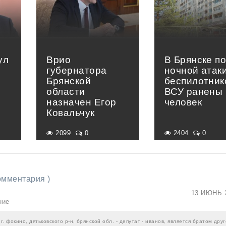
ул
Врио
В Брянске п
губернатора
ночной атак
Брянской
беспилотник
области
ВСУ ранены 
назначен Егор
человек
Ковальчук
2099
0
2404
0
комментария )
13 ИЮНЬ 
ние
 г. фокино, дятьковского р-н, брянской обл. - депутат - иванов, является братом дру