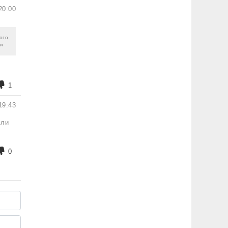
20:00
гого
 и
1
19:43
сли
0