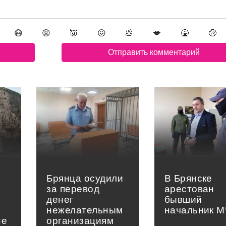
😷
😡
👿
😖
💩
💋
🤮
🤑
Брянца осудили
В Брянске
за перевод
арестован
денег
бывший
нежелательным
начальник 
не
организациям