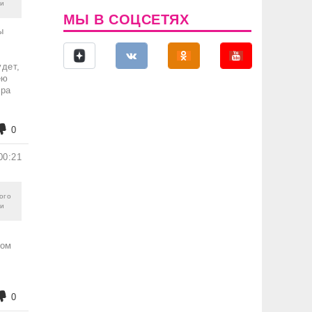
 и
МЫ В СОЦСЕТЯХ
ы
удет,
ею
ора
0
00:21
гого
 и
том
0