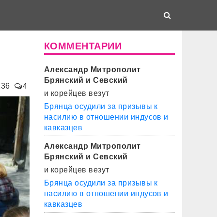
о
КОММЕНТАРИИ
Александр Митрополит
Брянский и Севский
236
4
и корейцев везут
Брянца осудили за призывы к
насилию в отношении индусов и
кавказцев
Александр Митрополит
Брянский и Севский
и корейцев везут
Брянца осудили за призывы к
насилию в отношении индусов и
кавказцев