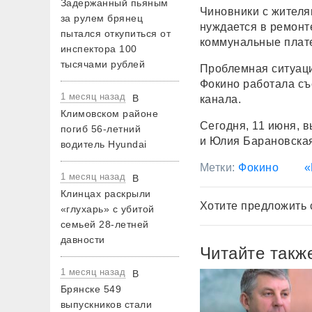
Задержанный пьяным
Чиновники с жителя
за рулем брянец
нуждается в ремонте
пытался откупиться от
коммунальные плате
инспектора 100
тысячами рублей
Проблемная ситуац
Фокино работала съ
1 месяц назад
В
канала.
Климовском районе
Сегодня, 11 июня, 
погиб 56-летний
и Юлия Барановская
водитель Hyundai
Метки:
Фокино
«
1 месяц назад
В
Клинцах раскрыли
Хотите предложить 
«глухарь» с убитой
семьей 28-летней
давности
Читайте такж
1 месяц назад
В
Брянске 549
выпускников стали