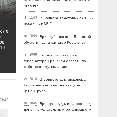
человек
2143
В Брянске арестован бывший
начальник МЧС
осле
и
2099
Врио губернатора Брянской
ов
области назначен Егор Ковальчук
13
2068
Богомаз покинул пост
губернатора Брянской области по
собственному желанию
2016
В Брянске дом инженера
Боровича выставят на аукцион по
цене 1 рубль
23:46
1845
Брянца осудили за перевод
денег нежелательным организациям
гого