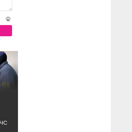
🤫
МЧС