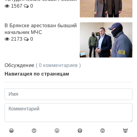
1567
0
В Брянске арестован бывший
начальник МЧС
2173
0
Обсуждение
( 0 комментариев )
Навигация по страницам
😀
😍
😛
😷
😡
👿