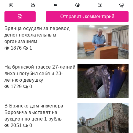
😖
💩
💋
🤮
🤑
🤫
Брянца осудили за перевод
денег нежелательным
организациям
1876
1
На брянской трассе 27-летний
лихач погубил себя и 23-
летнюю девушку
1729
0
В Брянске дом инженера
Боровича выставят на
аукцион по цене 1 рубль
2051
0