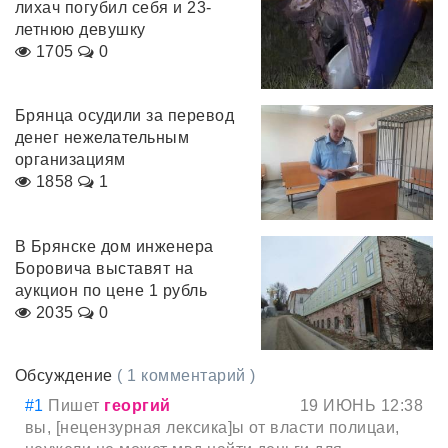
лихач погубил себя и 23-
летнюю девушку
1705
0
Брянца осудили за перевод
денег нежелательным
организациям
1858
1
В Брянске дом инженера
Боровича выставят на
аукцион по цене 1 рубль
2035
0
Обсуждение
( 1 комментарий )
#1
Пишет
георгий
19 ИЮНЬ 12:38
вы, [нецензурная лексика]ы от власти полицаи,