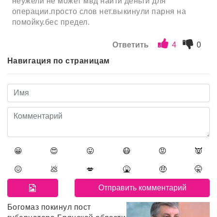
неужели не может мвд найти деньги для
операции.просто слов нет.выкинули парня на
помойку.бес предел.
Ответить
4
0
Навигация по страницам
😀
😍
😛
😷
😡
👿
😖
💩
💋
🤮
🤑
🤫
Богомаз покинул пост