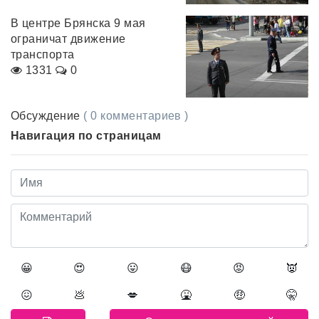
В центре Брянска 9 мая
ограничат движение
транспорта
1331
0
Обсуждение
( 0 комментариев )
Навигация по страницам
😀
😍
😛
😷
😡
👿
😖
💩
💋
🤮
🤑
🤫