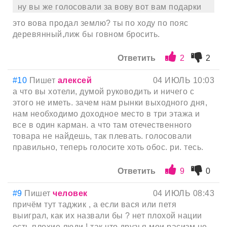
ну вы же голосовали за вову вот вам подарки
это вова продал землю? ты по ходу по пояс
деревянный,лиж бы говном бросить.
Ответить
2
2
#10
Пишет
алексей
04 ИЮЛЬ 10:03
а что вы хотели, думой руководить и ничего с
этого не иметь. зачем нам рынки выходного дня,
нам необходимо доходное место в три этажа и
все в один карман. а что там отечественного
товара не найдешь, так плевать. голосовали
правильно, теперь голосите хоть обос. ри. тесь.
Ответить
9
0
#9
Пишет
человек
04 ИЮЛЬ 08:43
причём тут таджик , а если вася или петя
выиграл, как их назвали бы ? нет плохой нации
есть плохие люди ! так что друзья мои расизм не