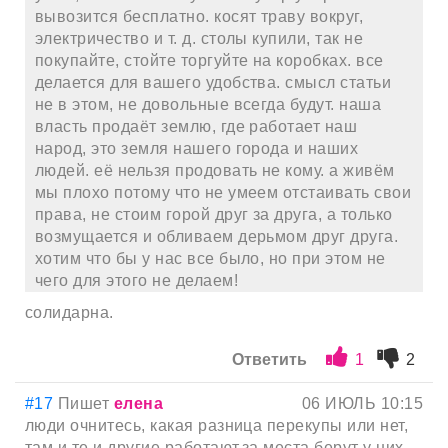
вывозится бесплатно. косят траву вокруг,
электричество и т. д. столы купили, так не
покупайте, стойте торгуйте на коробках. все
делается для вашего удобства. смысл статьи
не в этом, не довольные всегда будут. наша
власть продаёт землю, где работает наш
народ, это земля нашего города и наших
людей. её нельзя продовать не кому. а живём
мы плохо потому что не умеем отстаивать свои
права, не стоим горой друг за друга, а только
возмущается и обливаем дерьмом друг друга.
хотим что бы у нас все было, но при этом не
чего для этого не делаем!
солидарна.
Ответить
1
2
#17
Пишет
елена
06 ИЮЛЬ 10:15
люди очнитесь, какая разница перекупы или нет,
там и те и другие работают.за места берут у них,