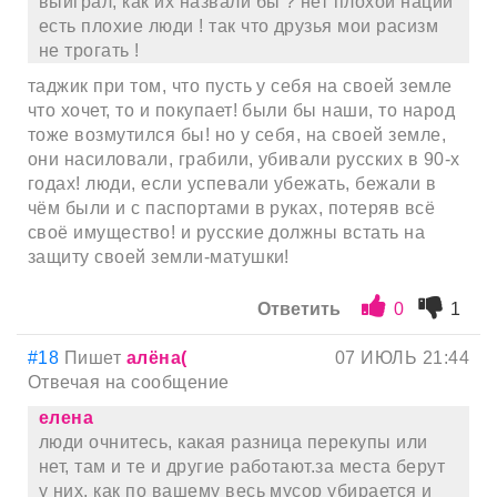
выиграл, как их назвали бы ? нет плохой нации
есть плохие люди ! так что друзья мои расизм
не трогать !
таджик при том, что пусть у себя на своей земле
что хочет, то и покупает! были бы наши, то народ
тоже возмутился бы! но у себя, на своей земле,
они насиловали, грабили, убивали русских в 90-х
годах! люди, если успевали убежать, бежали в
чём были и с паспортами в руках, потеряв всё
своё имущество! и русские должны встать на
защиту своей земли-матушки!
Ответить
0
1
#18
Пишет
алёна(
07 ИЮЛЬ 21:44
Отвечая на сообщение
елена
люди очнитесь, какая разница перекупы или
нет, там и те и другие работают.за места берут
у них, как по вашему весь мусор убирается и