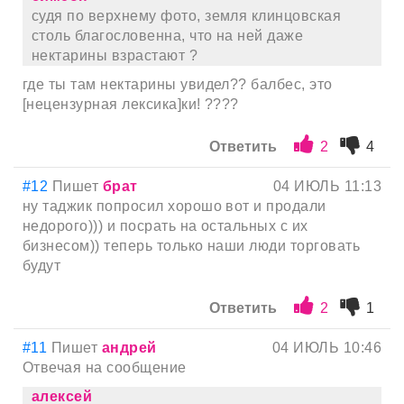
судя по верхнему фото, земля клинцовская
столь благословенна, что на ней даже
нектарины взрастают ?
где ты там нектарины увидел?? балбес, это
[нецензурная лексика]ки! ????
Ответить
2
4
#12
Пишет
брат
04 ИЮЛЬ 11:13
ну таджик попросил хорошо вот и продали
недорого))) и посрать на остальных с их
бизнесом)) теперь только наши люди торговать
будут
Ответить
2
1
#11
Пишет
андрей
04 ИЮЛЬ 10:46
Отвечая на сообщение
алексей