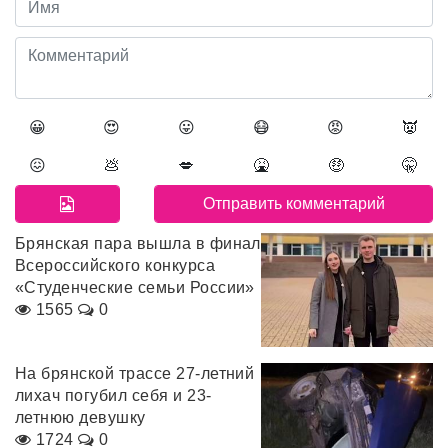
😀
😍
😛
😷
😡
👿
😖
💩
💋
🤮
🤑
🤫
Брянская пара вышла в финал
Всероссийского конкурса
«Студенческие семьи России»
1565
0
На брянской трассе 27-летний
лихач погубил себя и 23-
летнюю девушку
1724
0