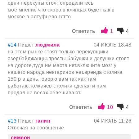
одни перекупы стоят,определитесь.
мое мнение что скоро в клинцах будет как в
москве,в алтуфьево,гетто.
Ответить
1
4
#14
Пишет
людмила
04 ИЮЛЬ 18:48
на этом рынке стоят только перекупщики
азербайджанцы.просты бабушки и делушки стоят
на дороге,туда им места нет.включите мозг у
нашего народа нектаринов нет.аренда столика
150 р в день.говорю вам так как там
работаю.толкачев столики сделал и нам
продал.на весах обвешивают.
Ответить
10
4
#13
Пишет
галин
04 ИЮЛЬ 11:26
Отвечая на сообщение
симеон