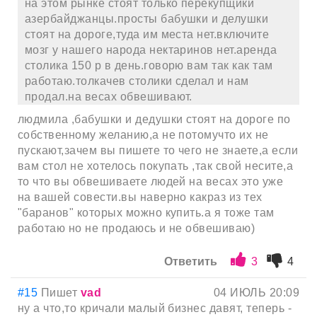
на этом рынке стоят только перекупщики
азербайджанцы.просты бабушки и делушки
стоят на дороге,туда им места нет.включите
мозг у нашего народа нектаринов нет.аренда
столика 150 р в день.говорю вам так как там
работаю.толкачев столики сделал и нам
продал.на весах обвешивают.
людмила ,бабушки и дедушки стоят на дороге по
собственному желанию,а не потомучто их не
пускают,зачем вы пишете то чего не знаете,а если
вам стол не хотелось покупать ,так свой несите,а
то что вы обвешиваете людей на весах это уже
на вашей совести.вы наверно какраз из тех
"баранов" которых можно купить.а я тоже там
работаю но не продаюсь и не обвешиваю)
Ответить
3
4
#15
Пишет
vad
04 ИЮЛЬ 20:09
ну а что,то кричали малый бизнес давят, теперь -