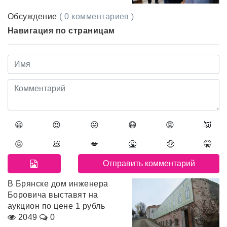
Обсуждение
( 0 комментариев )
Навигация по страницам
😀
😍
😛
😷
😡
👿
😖
💩
💋
🤮
🤑
🤫
В Брянске дом инженера
Боровича выставят на
аукцион по цене 1 рубль
2049
0