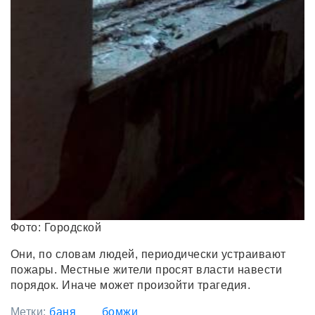
Фото: Городской
Они, по словам людей, периодически устраивают
пожары. Местные жители просят власти навести
порядок. Иначе может произойти трагедия.
Метки:
баня
бомжи