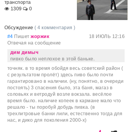
транспорта
1309
0
Обсуждение
( 4 комментария )
#4
Пишет
жоржик
18 ИЮЛЬ 12:16
Отвечая на сообщение
дим димыч
пивко было неплохое в этой баньке.
точняк. в то время обойдя весь советский район (
с результатом пролёт) здесь пиво было почти
гарантировано в наличии. (ну, понятно, в очереди
постоять) 3 спасения было, эта баня, магаз в
соловьях и ветродуй возле вокзала. весёлое
время было. наличие копеек в кармане мало что
решало - ты поробуй добудь пивка. (в
трехлитровые банки лили, естественно тогда для
нас, и дико для поколения 2000-х)