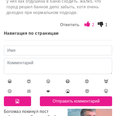
у них как отдушина в баню сходить. жалко, что
город решил банное дело забыть, хотя очень
доходно при нормальном подходе.
Ответить
2
1
Навигация по страницам
😀
😍
😛
😷
😡
👿
😖
💩
💋
🤮
🤑
🤫
Богомаз покинул пост