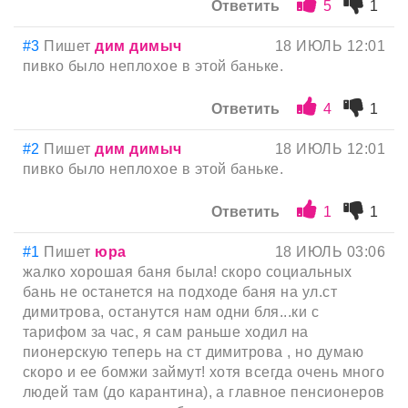
Ответить
5
1
#3
Пишет
дим димыч
18 ИЮЛЬ 12:01
пивко было неплохое в этой баньке.
Ответить
4
1
#2
Пишет
дим димыч
18 ИЮЛЬ 12:01
пивко было неплохое в этой баньке.
Ответить
1
1
#1
Пишет
юра
18 ИЮЛЬ 03:06
жалко хорошая баня была! скоро социальных
бань не останется на подходе баня на ул.ст
димитрова, останутся нам одни бля...ки с
тарифом за час, я сам раньше ходил на
пионерскую теперь на ст димитрова , но думаю
скоро и ее бомжи займут! хотя всегда очень много
людей там (до карантина), а главное пенсионеров