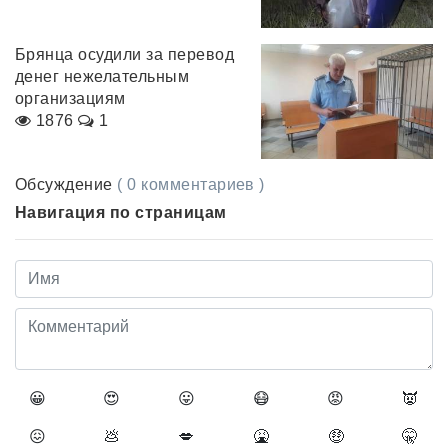
Брянца осудили за перевод
денег нежелательным
организациям
1876
1
Обсуждение
( 0 комментариев )
Навигация по страницам
😀
😍
😛
😷
😡
👿
😖
💩
💋
🤮
🤑
🤫