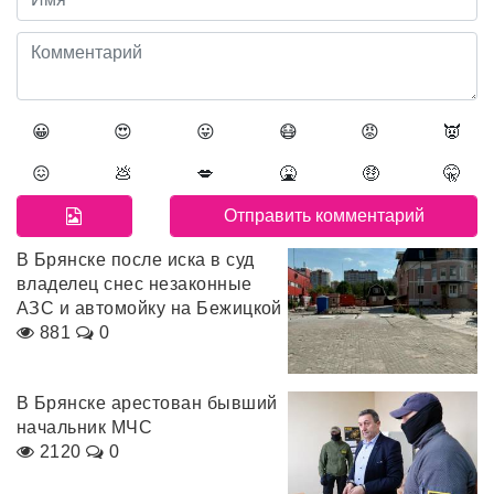
😀
😍
😛
😷
😡
👿
😖
💩
💋
🤮
🤑
🤫
В Брянске после иска в суд
владелец снес незаконные
АЗС и автомойку на Бежицкой
881
0
В Брянске арестован бывший
начальник МЧС
2120
0