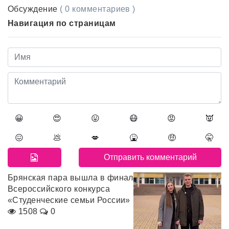
Обсуждение
( 0 комментариев )
Навигация по страницам
😀
😍
😛
😷
😡
👿
😖
💩
💋
🤮
🤑
🤫
Брянская пара вышла в финал
Всероссийского конкурса
«Студенческие семьи России»
1508
0