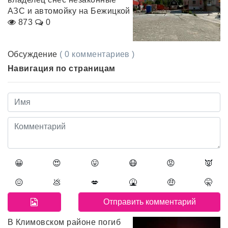
АЗС и автомойку на Бежицкой
873
0
Обсуждение
( 0 комментариев )
Навигация по страницам
😀
😍
😛
😷
😡
👿
😖
💩
💋
🤮
🤑
🤫
В Климовском районе погиб