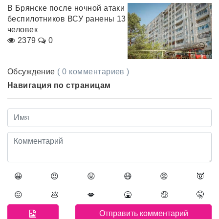
В Брянске после ночной атаки
беспилотников ВСУ ранены 13
человек
2379
0
Обсуждение
( 0 комментариев )
Навигация по страницам
😀
😍
😛
😷
😡
👿
😖
💩
💋
🤮
🤑
🤫