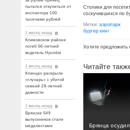
за рулем брянец
пытался откупиться от
Столики для посети
инспектора 100
соскучившихся по б
тысячами рублей
Метки:
аэропарк
бургер кинг
1 месяц назад
В
Климовском районе
погиб 56-летний
Хотите предложить 
водитель Hyundai
Читайте такж
1 месяц назад
В
Клинцах раскрыли
«глухарь» с убитой
семьей 28-летней
давности
1 месяц назад
В
Брянске 549
выпускников стали
Брянца осудил
медалистами