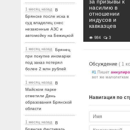
за призывы к
насилию в
1 месяц назад
В
отношении
Брянске после иска в
индусов и
суд владелец снес
кавказцев
незаконные АЗС и
автомойку на Бежицкой
984
3
1 месяц назад
Брянец
при покупке иномарки
под заказ потерял
Обсуждение
( 1 
более 2 млн рублей
#1
Пишет
аннулир
вот же малолеткам
1 месяц назад
В
Майском парке
отметили День
Навигация по с
образования Брянской
области
1 месяц назад
В
Брянске фестиваль