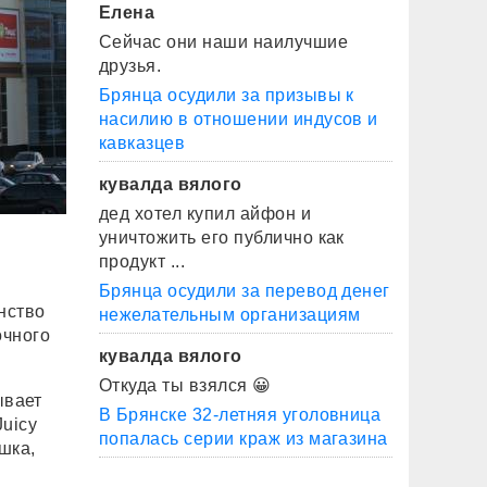
Елена
Сейчас они наши наилучшие
друзья.
Брянца осудили за призывы к
насилию в отношении индусов и
кавказцев
кувалда вялого
дед хотел купил айфон и
уничтожить его публично как
продукт ...
Брянца осудили за перевод денег
нство
нежелательным организациям
очного
кувалда вялого
Откуда ты взялся 😀
ывает
В Брянске 32-летняя уголовница
Juicy
попалась серии краж из магазина
шка,