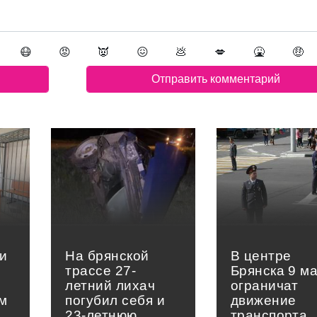
😷
😡
👿
😖
💩
💋
🤮
🤑
и
На брянской
В центре
трассе 27-
Брянска 9 м
летний лихач
ограничат
м
погубил себя и
движение
23-летнюю
транспорта