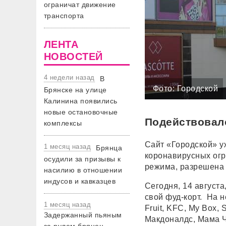
ограничат движение
транспорта
ЛЕНТА
НОВОСТЕЙ
4 недели назад
В
Фото: Городской
Брянске на улице
Калинина появились
новые остановочные
Подействовал
комплексы
Сайт «Городской» у
1 месяц назад
Брянца
коронавирусных ог
осудили за призывы к
режима, разрешена 
насилию в отношении
индусов и кавказцев
Сегодня, 14 августа
свой фуд-корт. На н
1 месяц назад
Fruit, KFC, My Box,
Задержанный пьяным
Макдоналдс, Мама Ч