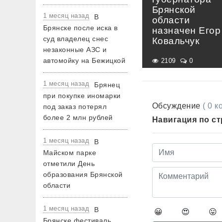
Брянской
1 месяц назад
В
области
Брянске после иска в
назначен Егор
суд владелец снес
Ковальчук
незаконные АЗС и
автомойку на Бежицкой
2109
0
1 месяц назад
Брянец
при покупке иномарки
Обсуждение
( 0 
под заказ потерял
более 2 млн рублей
Навигация по с
1 месяц назад
В
Майском парке
отметили День
образования Брянской
области
1 месяц назад
В
😀
😍
😛
Брянске фестиваль