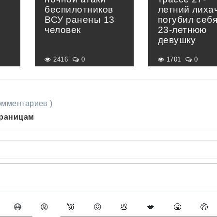
беспилотников
летний лиха
ВСУ ранены 13
погубил себя
человек
23-летнюю
девушку
2416
0
1701
0
комментариев )
траницам
😷
😡
👿
😖
💩
💋
🤮
🤑