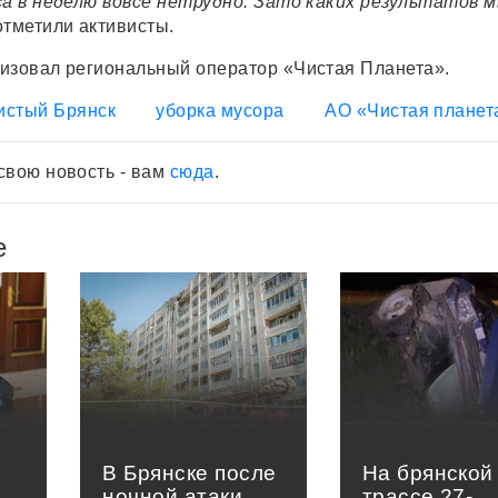
са в неделю вовсе нетрудно. Зато каких результатов 
отметили активисты.
изовал региональный оператор «Чистая Планета».
истый Брянск
уборка мусора
АО «Чистая планет
свою новость - вам
сюда
.
е
В Брянске после
На брянской
ночной атаки
трассе 27-