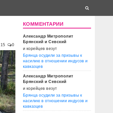
КОММЕНТАРИИ
Александр Митрополит
Брянский и Севский
215
0
и корейцев везут
Брянца осудили за призывы к
насилию в отношении индусов и
кавказцев
Александр Митрополит
Брянский и Севский
и корейцев везут
Брянца осудили за призывы к
насилию в отношении индусов и
кавказцев