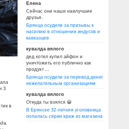
Елена
Сейчас они наши наилучшие
друзья.
Брянца осудили за призывы к
насилию в отношении индусов и
кавказцев
кувалда вялого
дед хотел купил айфон и
уничтожить его публично как
продукт ...
Брянца осудили за перевод денег
вала
нежелательным организациям
и 3
кувалда вялого
Откуда ты взялся 😀
тик в
В Брянске 32-летняя уголовница
попалась серии краж из магазина
да.