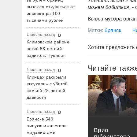
за рулем брянец
Уделить всего 2 ча
пытался откупиться от
можем добиться,
- 
инспектора 100
Вывоз мусора орган
тысячами рублей
Метки:
брянск
Ч
1 месяц назад
В
Климовском районе
Хотите предложить 
погиб 56-летний
водитель Hyundai
Читайте такж
1 месяц назад
В
Клинцах раскрыли
«глухарь» с убитой
семьей 28-летней
давности
1 месяц назад
В
Брянске 549
выпускников стали
Врио
медалистами
губернатора