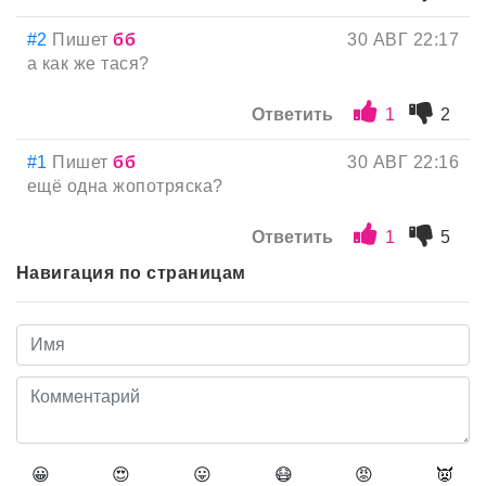
#2
Пишет
бб
30 АВГ 22:17
а как же тася?
Ответить
1
2
#1
Пишет
бб
30 АВГ 22:16
ещё одна жопотряска?
Ответить
1
5
Навигация по страницам
😀
😍
😛
😷
😡
👿