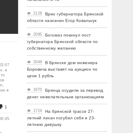
2128
Врио губернатора Брянской
области назначен Егор Ковальчук
2095
Богомаз покинул пост
губернатора Брянской области по
собственному желанию
2048
В Брянске дом инженера
03:07
Боровича выставят на аукцион по
к, а
это
цене 1 рубль
ов
т,
1870
как в
Брянца осудили за перевод
денег нежелательным организациям
1
1724
На брянской трассе 27-
летний лихач погубил себя и 23-
00:45
летнюю девушку