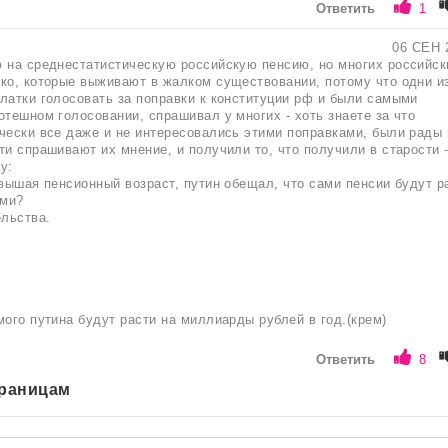
Ответить
1
06 СЕН 
 на среднестатистическую российскую пенсию, но многих российск
ко, которые выживают в жалком существовании, потому что одни и
латки голосовать за поправки к конституции рф и были самыми
отешном голосовании, спрашивал у многих - хоть знаете за что
чески все даже и не интересовались этими поправками, были рады 
ти спрашивают их мнение, и получили то, что получили в старости 
у:
овышая пенсионный возраст, путин обещал, что сами пенсии будут р
ами?
ельства.
мого путина будут расти на миллиарды рублей в год.(крем)
Ответить
8
траницам