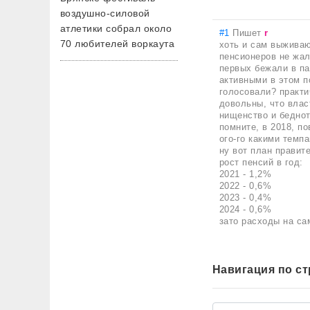
воздушно-силовой
атлетики собрал около
#1
Пишет
r
70 любителей воркаута
хоть и сам выживаю
пенсионеров не жал
первых бежали в па
активными в этом п
голосовали? практи
довольны, что влас
нищенство и беднот
помните, в 2018, п
ого-го какими темп
ну вот план правит
рост пенсий в год:
2021 - 1,2%
2022 - 0,6%
2023 - 0,4%
2024 - 0,6%
зато расходы на са
Навигация по с