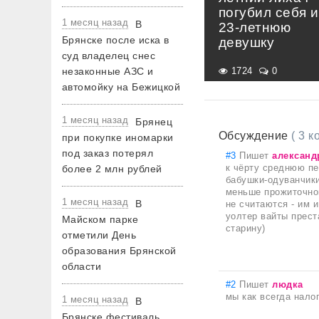
погубил себя и
1 месяц назад
В
23-летнюю
Брянске после иска в
девушку
суд владелец снес
незаконные АЗС и
1724
0
автомойку на Бежицкой
1 месяц назад
Брянец
Обсуждение
( 3 
при покупке иномарки
под заказ потерял
#3
Пишет
александ
к чёрту среднюю пе
более 2 млн рублей
бабушки-одуванчики 
меньше прожиточног
1 месяц назад
В
не считаются - им и
уолтер вайты прест
Майском парке
старину)
отметили День
образования Брянской
области
#2
Пишет
людка
мы как всегда нало
1 месяц назад
В
Брянске фестиваль