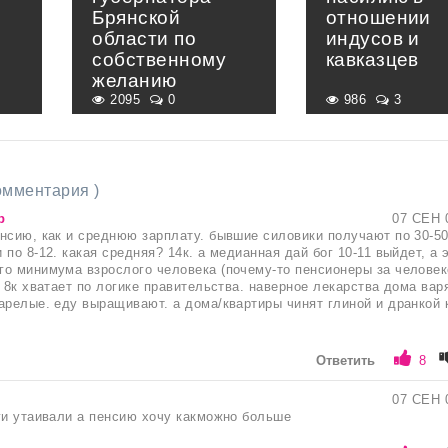
Брянской
отношении
области по
индусов и
собственному
кавказцев
желанию
2095
0
986
3
комментария )
р
07 СЕН 
нсию, как и среднюю зарплату. бывшие силовики получают по 30-50
по 8-12. какая средняя? 14к. а медианная дай бог 10-11 выйдет, а 
о минимума взрослого человека (почему-то пенсионеры за человек
 8к хватает по логике правительства. наверное лекарства дома варя
арелые. еду выращивают. а дома/квартиры чинят глиной и дранкой 
Ответить
8
07 СЕН 
ги утаивали а пенсию хочу какможно больше