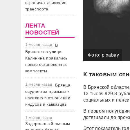
ограничат движение
транспорта
ЛЕНТА
НОВОСТЕЙ
1 месяц назад
В
Брянске на улице
Фото: pixabay
Калинина появились
новые остановочные
комплексы
К таковым от
1 месяц назад
Брянца
В Брянской области
осудили за призывы к
13 тысяч 929,8 руб
насилию в отношении
социальных и пенси
индусов и кавказцев
В первом полугодии
дотягивали до прож
1 месяц назад
Задержанный пьяным
Этот показатель год