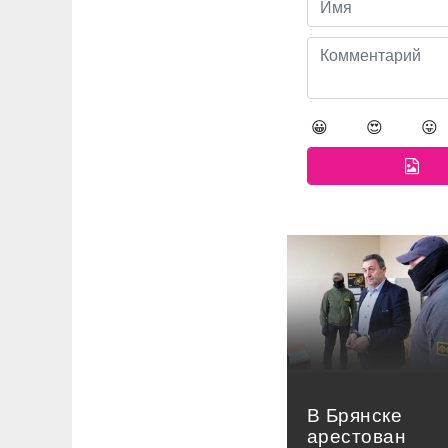
😀
😍
😛
В Брянске
арестован