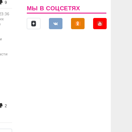
9
МЫ В СОЦСЕТЯХ
23:36
их
з
и
-
асти
2