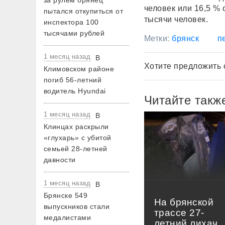
за рулем брянец
человек или 16,5 % 
пытался откупиться от
тысячи человек.
инспектора 100
тысячами рублей
Метки:
брянск
п
1 месяц назад
В
Хотите предложить 
Климовском районе
погиб 56-летний
водитель Hyundai
Читайте такж
1 месяц назад
В
Клинцах раскрыли
«глухарь» с убитой
семьей 28-летней
давности
1 месяц назад
В
Брянске 549
На брянской
выпускников стали
трассе 27-
медалистами
летний лихач