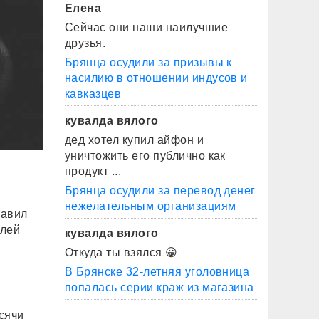
Елена
Сейчас они наши наилучшие
друзья.
Брянца осудили за призывы к
насилию в отношении индусов и
кавказцев
кувалда вялого
дед хотел купил айфон и
уничтожить его публично как
продукт ...
Брянца осудили за перевод денег
нежелательным организациям
тавил
елей
кувалда вялого
Откуда ты взялся 😀
В Брянске 32-летняя уголовница
попалась серии краж из магазина
ысячи