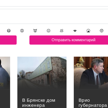
😷
😡
👿
😖
💩
💋
🤮
🤑
В Брянске дом
Врио
инженера
губернатора