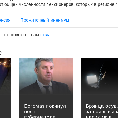
от общей численности пенсионеров, которых в регионе 4
енсия
Прожиточный минимум
свою новость - вам
сюда
.
е
Богомаз покинул
Брянца осуд
пост
за призывы 
губернатора
насилию в