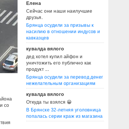
Елена
Сейчас они наши наилучшие
друзья.
Брянца осудили за призывы к
насилию в отношении индусов и
кавказцев
кувалда вялого
дед хотел купил айфон и
уничтожить его публично как
продукт ...
Брянца осудили за перевод денег
нежелательным организациям
кувалда вялого
айона
Откуда ты взялся 😀
и со
В Брянске 32-летняя уголовница
попалась серии краж из магазина
ствия