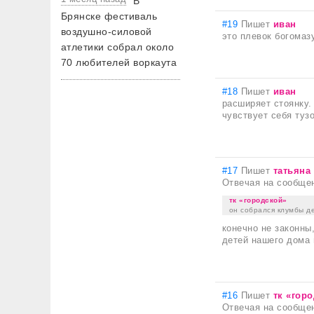
В
Брянске фестиваль
#19
Пишет
иван
воздушно-силовой
это плевок богомаз
атлетики собрал около
70 любителей воркаута
#18
Пишет
иван
расширяет стоянку.
чувствует себя тузо
#17
Пишет
татьяна
Отвечая на сообще
тк «городской»
он собрался клумбы д
конечно не законны
детей нашего дома 
#16
Пишет
тк «гор
Отвечая на сообще