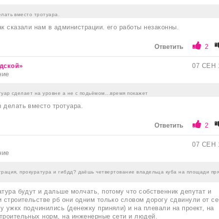
елать вместо тротуара.
ак сказали нам в администрации. его работы незаконны.
Ответить
2
одской»
07 СЕН 
ние
уар сделает на уровне а не с подьёмом...время покажет
 делать вместо тротуара.
Ответить
2
07 СЕН 
ние
трация, прокуратура и гибдд? даёшь четвертование владельца куба на площади пр
атура будут и дальше молчать, потому что собственник депутат и
и строительстве рб они одним только словом дорогу сдвинули от се
у ужкх подчинились (денежку приняли) и на плевали на проект, на
троительных норм, на инженерные сети и людей.