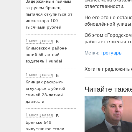
Задержанный пьяным
ответственности.
за рулем брянец
пытался откупиться от
Но его это не оста
инспектора 100
обновлённой улицы
тысячами рублей
Об этом «Городском
1 месяц назад
работает тяжёлая т
В
Климовском районе
Метки:
тротуары
погиб 56-летний
водитель Hyundai
Хотите предложить 
1 месяц назад
В
Клинцах раскрыли
Читайте такж
«глухарь» с убитой
семьей 28-летней
давности
1 месяц назад
В
Брянске 549
выпускников стали