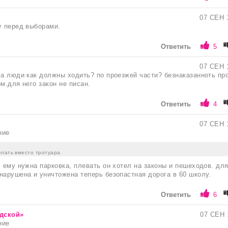
07 СЕН 
у перед выборами.
Ответить
5
07 СЕН 
 а люди как должны ходить? по проезжей части? безнаказанноть пр
м.для него закон не писан.
Ответить
4
07 СЕН 
ние
елать вместо тротуара.
, ему нужна парковка, плевать он хотел на законы и пешеходов. дл
нарушена и уничтожена теперь безопастная дорога в 60 школу.
Ответить
6
одской»
07 СЕН 
ние