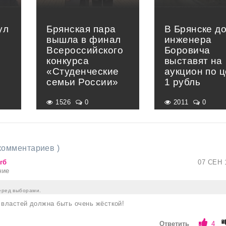
ул
Брянская пара
В Брянске д
вышла в финал
инженера
Всероссийского
Боровича
конкурса
выставят на
«Студенческие
аукцион по 
семьи России»
1 рубль
1526
0
2011
0
 комментариев )
гб
07 СЕН 
ние
перед выборами.
 властей должна быть очень жёсткой!
Ответить
4