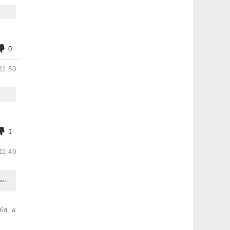
0
11:50
1
11:49
ямо
бя, а