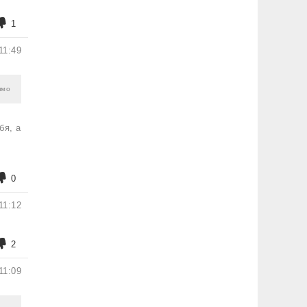
1
11:49
ямо
бя, а
0
11:12
2
11:09