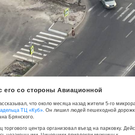
с его со стороны Авиационной
ассказывал, что около месяца назад жители 5-го микрор
адельца ТЦ «Куб».
Он лишил людей пешеходной дорожк
на Брянского.
ц торгового центра организовал въезд на парковку. Дей
сь незаконными. Чиновники привлекли мужчину к