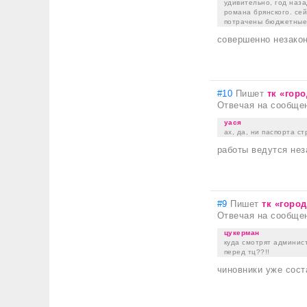
удивительно, год наза
романа брянского. сей
потрачены бюджетные
совершенно незако
#10
Пишет
тк «гор
Отвечая на сообще
уася
ах, да, ни паспорта с
работы ведутся нез
#9
Пишет
тк «горо
Отвечая на сообще
цукерман
куда смотрят админис
перед тц??!!
чиновники уже сост