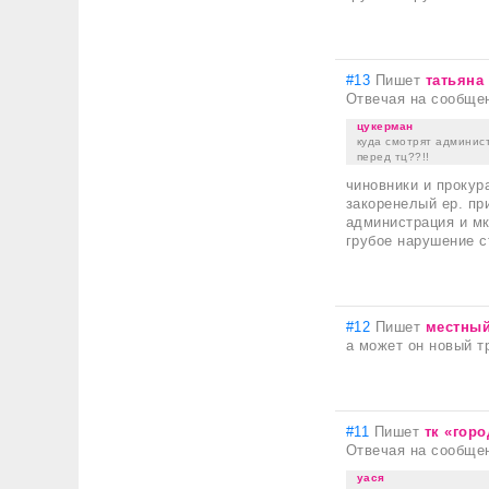
#13
Пишет
татьяна
Отвечая на сообще
цукерман
куда смотрят админис
перед тц??!!
чиновники и прокур
закоренелый ер. пр
администрация и мк
грубое нарушение с
#12
Пишет
местны
а может он новый т
#11
Пишет
тк «гор
Отвечая на сообще
уася