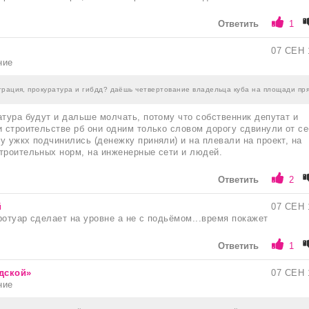
Ответить
1
07 СЕН 
ние
трация, прокуратура и гибдд? даёшь четвертование владельца куба на площади пр
атура будут и дальше молчать, потому что собственник депутат и
и строительстве рб они одним только словом дорогу сдвинули от се
у ужкх подчинились (денежку приняли) и на плевали на проект, на
троительных норм, на инженерные сети и людей.
Ответить
2
й
07 СЕН 
ротуар сделает на уровне а не с подьёмом...время покажет
Ответить
1
одской»
07 СЕН 
ние