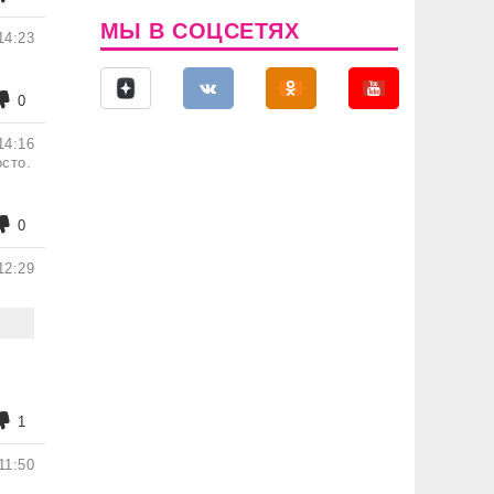
МЫ В СОЦСЕТЯХ
14:23
0
14:16
осто.
0
12:29
я
1
11:50