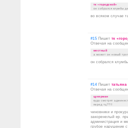
тк «городской»
он собрался клумбы д
во всяком случае т
#15
Пишет
тк «гор
Отвечая на сообще
местный
а может он новый трот
он собрался клумбы
#14
Пишет
татьяна
Отвечая на сообще
цукерман
куда смотрят админис
перед тц??!!
чиновники и прокур
закоренелый ер. пр
администрация и мк
грубое нарушение с