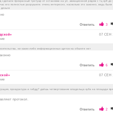
д сделали прекрасный тротуар от остановки на ул. авиационной рядом с тц куб до 
час его полностью разрушили. очень интересно, насколько это законно, ведь были
 деньги
нно
Ответить
3
одской»
07 СЕН 
ние
троительства, ни каких-либо информационных щитов на объекте нет
аконно
Ответить
6
дской»
07 СЕН 
ние
трация, прокуратура и гибдд? даёшь четвертование владельца куба на площади пр
авляют протокол.
Ответить
2