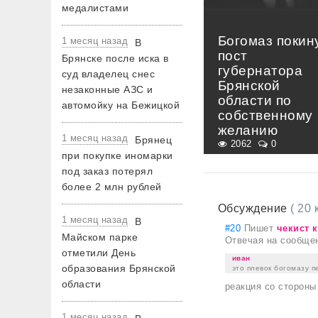
медалистами
Богомаз покин
1 месяц назад
В
пост
Брянске после иска в
губернатора
суд владелец снес
Брянской
незаконные АЗС и
области по
автомойку на Бежицкой
собственному
желанию
1 месяц назад
Брянец
2062
0
при покупке иномарки
под заказ потерял
более 2 млн рублей
Обсуждение
( 20
1 месяц назад
В
#20
Пишет
чекист к
Майском парке
Отвечая на сообще
отметили День
иван
образования Брянской
это плевок богомазу 
области
реакция со стороны
1 месяц назад