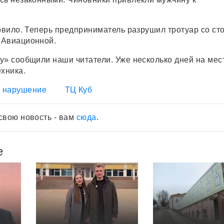
новило. Теперь предприниматель разрушил тротуар со ст
 Авиационной.
у» сообщили наши читатели. Уже несколько дней на мес
ехника.
нарушение
ТЦ Куб
свою новость - вам
сюда
.
е