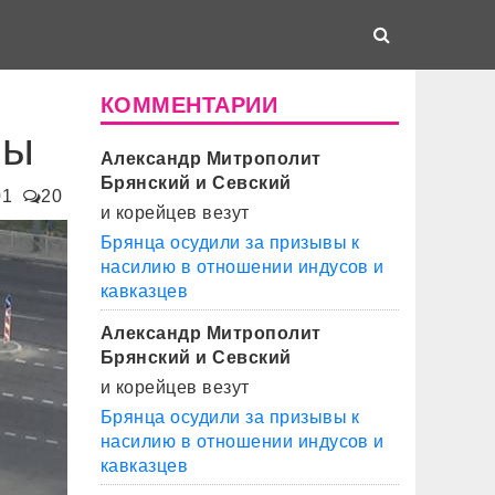
КОММЕНТАРИИ
ры
Александр Митрополит
Брянский и Севский
01
20
и корейцев везут
Брянца осудили за призывы к
насилию в отношении индусов и
кавказцев
Александр Митрополит
Брянский и Севский
и корейцев везут
Брянца осудили за призывы к
насилию в отношении индусов и
кавказцев