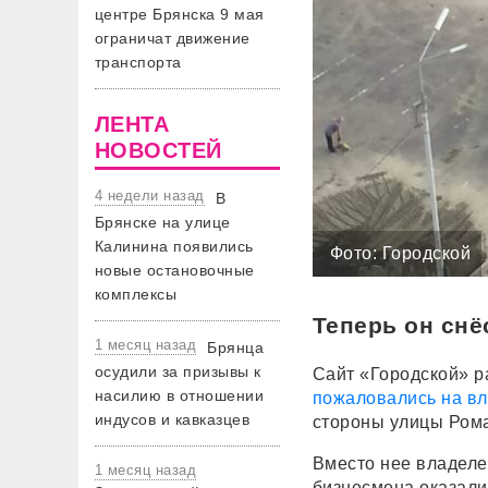
центре Брянска 9 мая
ограничат движение
транспорта
ЛЕНТА
НОВОСТЕЙ
4 недели назад
В
Брянске на улице
Калинина появились
Фото: Городской
новые остановочные
комплексы
Теперь он снё
1 месяц назад
Брянца
осудили за призывы к
Сайт «Городской» р
насилию в отношении
пожаловались на вл
индусов и кавказцев
стороны улицы Рома
Вместо нее владеле
1 месяц назад
бизнесмена оказали