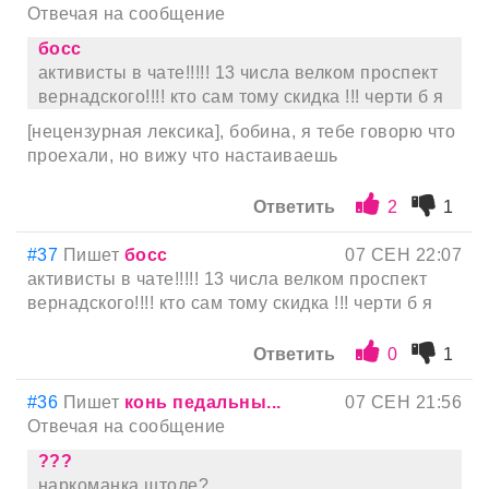
Отвечая на сообщение
босс
активисты в чате!!!!! 13 числа велком проспект
вернадского!!!! кто сам тому скидка !!! черти б я
[нецензурная лексика], бобина, я тебе говорю что
проехали, но вижу что настаиваешь
Ответить
2
1
#37
Пишет
босс
07 СЕН 22:07
активисты в чате!!!!! 13 числа велком проспект
вернадского!!!! кто сам тому скидка !!! черти б я
Ответить
0
1
#36
Пишет
конь педальны...
07 СЕН 21:56
Отвечая на сообщение
???
наркоманка штоле?