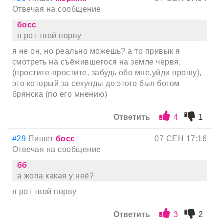
Отвечая на сообщение
босс
я рот твой порву
я не он, но реально можешь? а то привык я
смотреть на съёжившегося на земле червя,
(простите-простите, забудь обо мне,уйди прошу),
это который за секунды до этого был богом
брянска (по его мнению)
Ответить
4
1
#29
Пишет
босс
07 СЕН 17:16
Отвечая на сообщение
бб
а жопа какая у неё?
я рот твой порву
Ответить
3
2