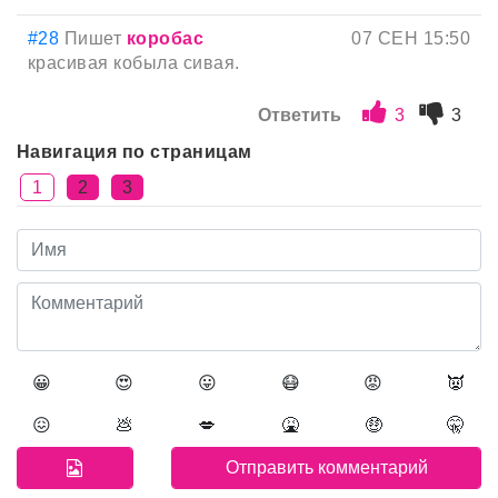
#28
Пишет
коробас
07 СЕН 15:50
красивая кобыла сивая.
Ответить
3
3
Навигация по страницам
1
2
3
😀
😍
😛
😷
😡
👿
😖
💩
💋
🤮
🤑
🤫