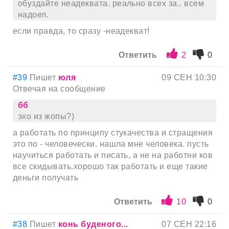
обуздайте неадеквата. реально всех за.. всем
надоел.
если правда, то сразу -неадекват!
Ответить
2
0
#39
Пишет
юля
09 СЕН 10:30
Отвечая на сообщение
бб
эхо из жопы?)
а работать по принципу стукачества и стращения
это по - человечески. нашла мне человека. пусть
научиться работать и писать, а не на работни ков
все скидывать.хорошо так работать и еще такие
деньги получать
Ответить
10
0
#38
Пишет
конь буденого...
07 СЕН 22:16