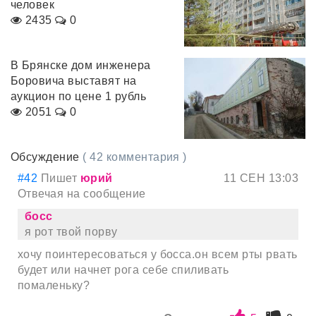
человек
2435
0
В Брянске дом инженера
Боровича выставят на
аукцион по цене 1 рубль
2051
0
Обсуждение
( 42 комментария )
#42
Пишет
юрий
11 СЕН 13:03
Отвечая на сообщение
босс
я рот твой порву
хочу поинтересоваться у босса.он всем рты рвать
будет или начнет рога себе спиливать
помаленьку?