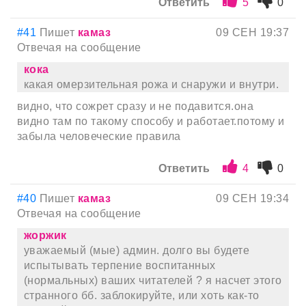
Ответить
5
0
#41
Пишет
камаз
09 СЕН 19:37
Отвечая на сообщение
кока
какая омерзительная рожа и снаружи и внутри.
видно, что сожрет сразу и не подавится.она
видно там по такому способу и работает.потому и
забыла человеческие правила
Ответить
4
0
#40
Пишет
камаз
09 СЕН 19:34
Отвечая на сообщение
жоржик
уважаемый (мые) админ. долго вы будете
испытывать терпение воспитанных
(нормальных) ваших читателей ? я насчет этого
странного бб. заблокируйте, или хоть как-то