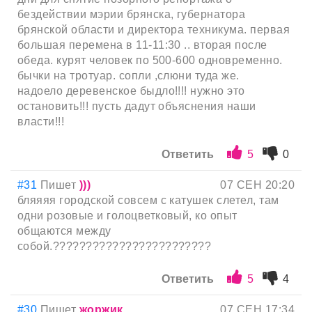
бездействии мэрии брянска, губернатора
брянской области и директора техникума. первая
большая перемена в 11-11:30 .. вторая после
обеда. курят человек по 500-600 одновременно.
бычки на тротуар. сопли ,слюни туда же.
надоело деревенское быдло!!!! нужно это
остановить!!! пусть дадут объяснения наши
власти!!!
Ответить
5
0
#31
Пишет
)))
07 СЕН 20:20
бляяяя городской совсем с катушек слетел, там
одни розовые и голоцветковый, ко опыт
общаются между
собой.????????????????????????
Ответить
5
4
#30
Пишет
жоржик
07 СЕН 17:34