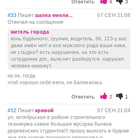
Ответить
4
3
#33
Пишет
шапка емели...
07 СЕН 21:08
Отвечая на сообщение
житель города
конь будённого, грузчик, водитель, бб, 123-у вас
даже имён нет! и все мужского рода ваши ники,
не стыдно? есть нарушение, на это есть
сотрудники дпс, выяснят разберутся. нарушил
человек-накажут.
ну ок, тогда
чтоб хорошо себя вела, не баловалась
Ответить
2
1
#32
Пишет
кривой
07 СЕН 21:04
ул. октябрьская в районе строительного
техникума самая большая мусорка бычков
деревенских студентов!!! прошу выехать в будние
дни для снятие позорного репортажа о