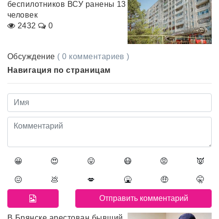
беспилотников ВСУ ранены 13
человек
2432
0
Обсуждение
( 0 комментариев )
Навигация по страницам
😀
😍
😛
😷
😡
👿
😖
💩
💋
🤮
🤑
🤫
В Брянске арестован бывший