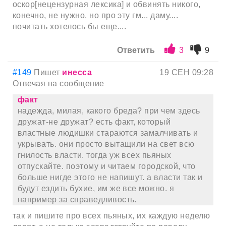
оскор[нецензурная лексика] и обвинять никого,
конечно, не нужно. но про эту гм... даму....
почитать хотелось бы еще....
Ответить
3
9
#149
Пишет
инесса
19 СЕН 09:28
Отвечая на сообщение
факт
надежда, милая, какого бреда? при чем здесь
дружат-не дружат? есть факт, который
властные людишки стараются замалчивать и
укрывать. они просто вытащили на свет всю
гнилость власти. тогда уж всех пьяных
отпускайте. поэтому и читаем городской, что
больше нигде этого не напишут. а власти так и
будут ездить бухие, им же все можно. я
например за справедливость.
так и пишите про всех пьяных, их каждую неделю