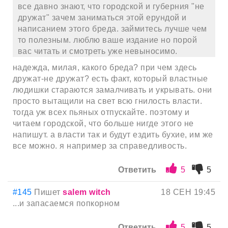
все давно знают, что городской и губерния "не
дружат" зачем заниматься этой ерундой и
написанием этого бреда. займитесь лучше чем
то полезным. люблю ваше издание но порой
вас читать и смотреть уже невыносимо.
надежда, милая, какого бреда? при чем здесь
дружат-не дружат? есть факт, который властные
людишки стараются замалчивать и укрывать. они
просто вытащили на свет всю гнилость власти.
тогда уж всех пьяных отпускайте. поэтому и
читаем городской, что больше нигде этого не
напишут. а власти так и будут ездить бухие, им же
все можно. я например за справедливость.
Ответить
5
5
#145
Пишет
salem witch
18 СЕН 19:45
...и запасаемся попкорном
Ответить
5
5