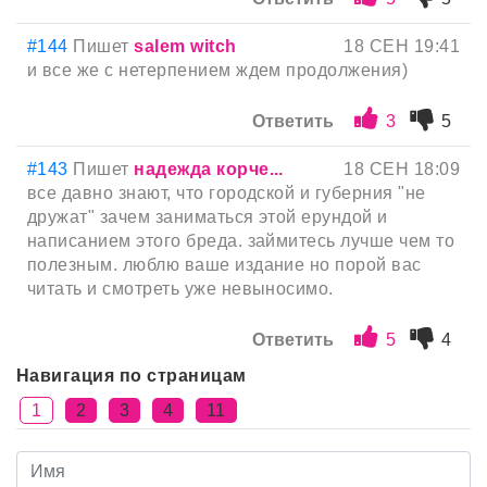
#144
Пишет
salem witch
18 СЕН 19:41
и все же с нетерпением ждем продолжения)
Ответить
3
5
#143
Пишет
надежда корче...
18 СЕН 18:09
все давно знают, что городской и губерния "не
дружат" зачем заниматься этой ерундой и
написанием этого бреда. займитесь лучше чем то
полезным. люблю ваше издание но порой вас
читать и смотреть уже невыносимо.
Ответить
5
4
Навигация по страницам
1
2
3
4
11