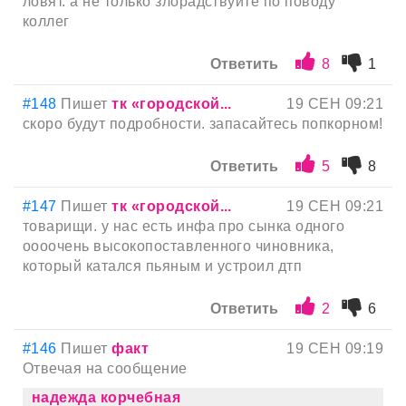
ловят. а не только злорадствуйте по поводу
коллег
Ответить
8
1
#148
Пишет
тк «городской...
19 СЕН 09:21
скоро будут подробности. запасайтесь попкорном!
Ответить
5
8
#147
Пишет
тк «городской...
19 СЕН 09:21
товарищи. у нас есть инфа про сынка одного
оооочень высокопоставленного чиновника,
который катался пьяным и устроил дтп
Ответить
2
6
#146
Пишет
факт
19 СЕН 09:19
Отвечая на сообщение
надежда корчебная