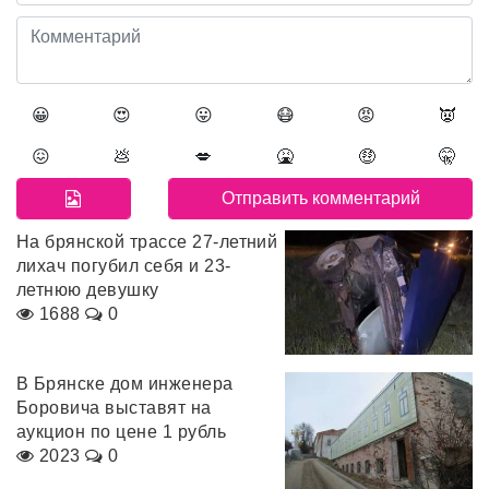
😀
😍
😛
😷
😡
👿
😖
💩
💋
🤮
🤑
🤫
На брянской трассе 27-летний
лихач погубил себя и 23-
летнюю девушку
1688
0
В Брянске дом инженера
Боровича выставят на
аукцион по цене 1 рубль
2023
0