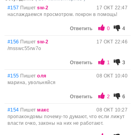
#157
Пишет
sw-2
17 ОКТ 22:47
наслаждаемся просмотром. покрон в помощь!
Ответить
0
4
#156
Пишет
sw-2
17 ОКТ 22:46
/msswc55rw7o
Ответить
1
3
#155
Пишет
оля
08 ОКТ 10:40
марина, увольняйся
Ответить
2
6
#154
Пишет
макс
08 ОКТ 10:27
пропакондомы почему-то думают, что если лижут
власти очко, законы на них не работают.