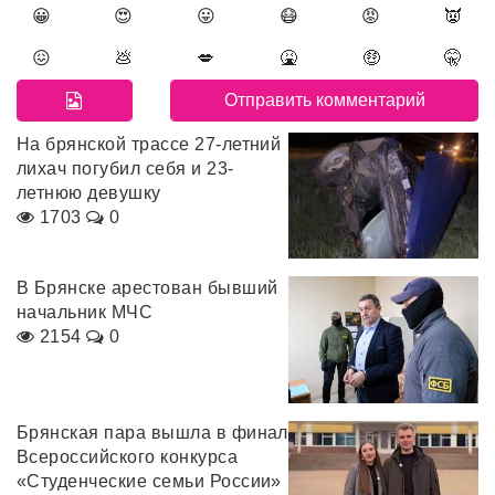
😀
😍
😛
😷
😡
👿
😖
💩
💋
🤮
🤑
🤫
На брянской трассе 27-летний
лихач погубил себя и 23-
летнюю девушку
1703
0
В Брянске арестован бывший
начальник МЧС
2154
0
Брянская пара вышла в финал
Всероссийского конкурса
«Студенческие семьи России»