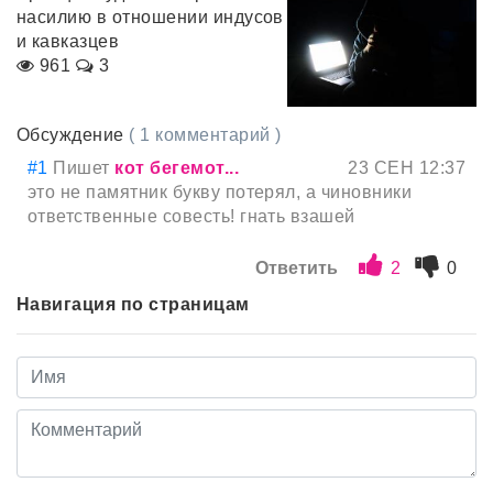
насилию в отношении индусов
и кавказцев
961
3
Обсуждение
( 1 комментарий )
#1
Пишет
кот бегемот...
23 СЕН 12:37
это не памятник букву потерял, а чиновники
ответственные совесть! гнать взашей
Ответить
2
0
Навигация по страницам