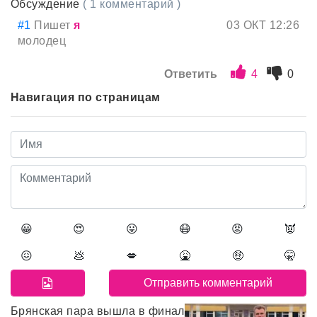
Обсуждение
( 1 комментарий )
#1
Пишет
я
03 ОКТ 12:26
молодец
Ответить
4
0
Навигация по страницам
😀
😍
😛
😷
😡
👿
😖
💩
💋
🤮
🤑
🤫
Брянская пара вышла в финал