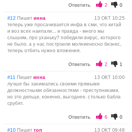
Ответить
2
0
#12
Пишет
инна
13 ОКТ 10:25
теперь уже просачивается инфа в сми, что китай
и воз всех наипали... и правда - много мы
слышим, про уханьку? победили вирус, которого
не было. а у нас построили молниеносно бизнес,
теперь отбить нужно вложения.
Ответить
2
1
#11
Пишет
инна
13 ОКТ 10:00
лучше бы занимались своими прямыми
должностными обязанностями - преступниками.
но это дельце, конечно, выгоднее. столько бабла
срубят.
Ответить
6
0
#10
Пишет
топ
13 ОКТ 09:48