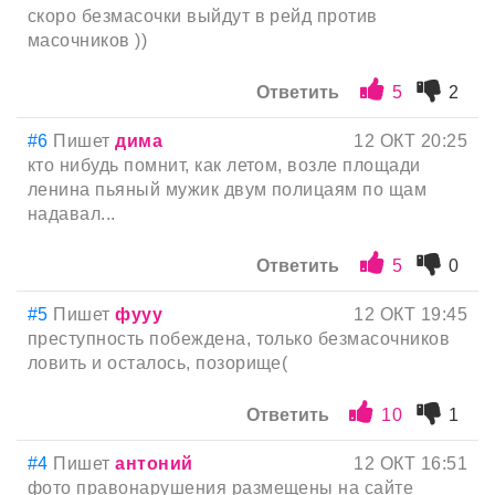
скоро безмасочки выйдут в рейд против
масочников ))
Ответить
5
2
#6
Пишет
дима
12 ОКТ 20:25
кто нибудь помнит, как летом, возле площади
ленина пьяный мужик двум полицаям по щам
надавал...
Ответить
5
0
#5
Пишет
фууу
12 ОКТ 19:45
преступность побеждена, только безмасочников
ловить и осталось, позорище(
Ответить
10
1
#4
Пишет
антоний
12 ОКТ 16:51
фото правонарушения размещены на сайте