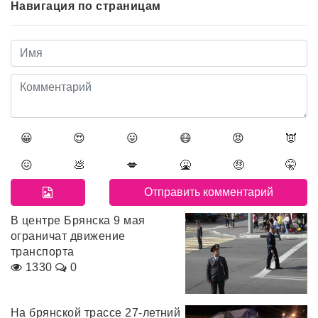
Навигация по страницам
😀
😍
😛
😷
😡
👿
😖
💩
💋
🤮
🤑
🤫
В центре Брянска 9 мая
ограничат движение
транспорта
1330
0
На брянской трассе 27-летний