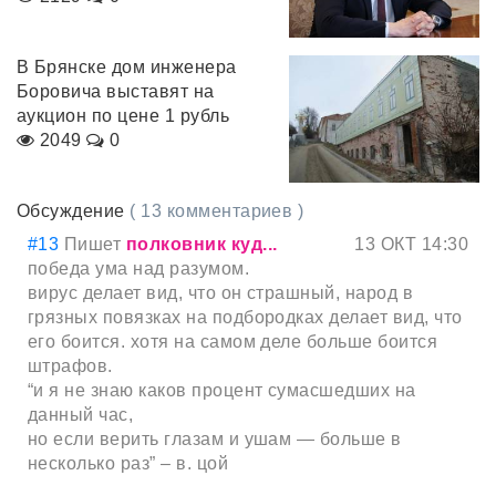
В Брянске дом инженера
Боровича выставят на
аукцион по цене 1 рубль
2049
0
Обсуждение
( 13 комментариев )
#13
Пишет
полковник куд...
13 ОКТ 14:30
победа ума над разумом.
вирус делает вид, что он страшный, народ в
грязных повязках на подбородках делает вид, что
его боится. хотя на самом деле больше боится
штрафов.
“и я не знаю каков процент сумасшедших на
данный час,
но если верить глазам и ушам — больше в
несколько раз” – в. цой