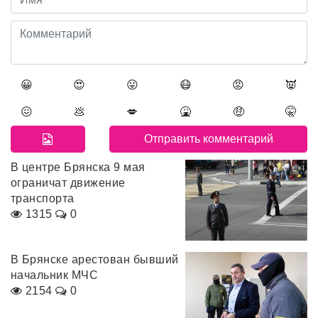
😀
😍
😛
😷
😡
👿
😖
💩
💋
🤮
🤑
🤫
В центре Брянска 9 мая
ограничат движение
транспорта
1315
0
В Брянске арестован бывший
начальник МЧС
2154
0