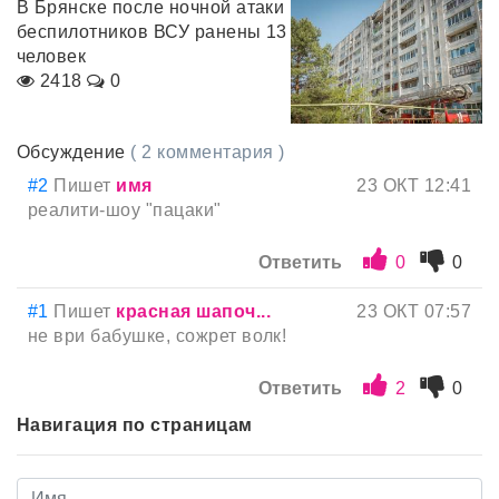
В Брянске после ночной атаки
беспилотников ВСУ ранены 13
человек
2418
0
Обсуждение
( 2 комментария )
#2
Пишет
имя
23 ОКТ 12:41
реалити-шоу "пацаки"
Ответить
0
0
#1
Пишет
красная шапоч...
23 ОКТ 07:57
не ври бабушке, сожрет волк!
Ответить
2
0
Навигация по страницам