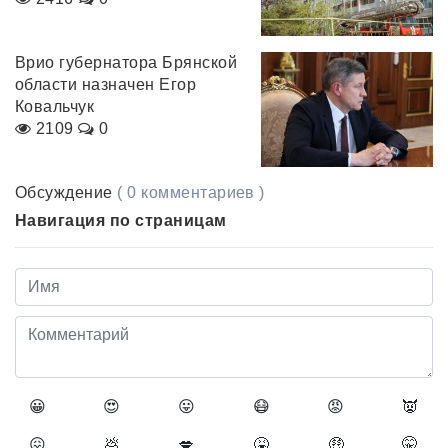
Врио губернатора Брянской
области назначен Егор
Ковальчук
2109
0
Обсуждение
( 0 комментариев )
Навигация по страницам
😀
😍
😛
😷
😡
👿
😖
💩
💋
🤮
🤑
🤫