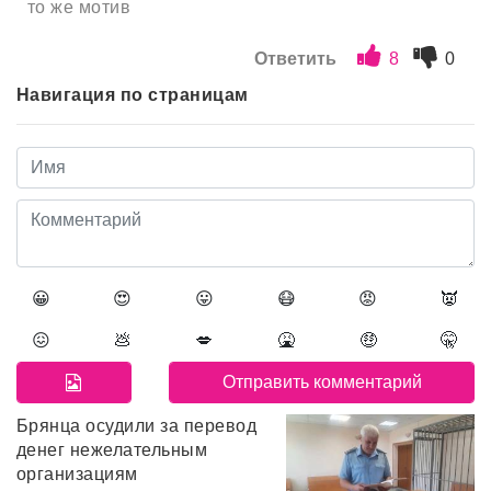
то же мотив
Ответить
8
0
Навигация по страницам
😀
😍
😛
😷
😡
👿
😖
💩
💋
🤮
🤑
🤫
Брянца осудили за перевод
денег нежелательным
организациям