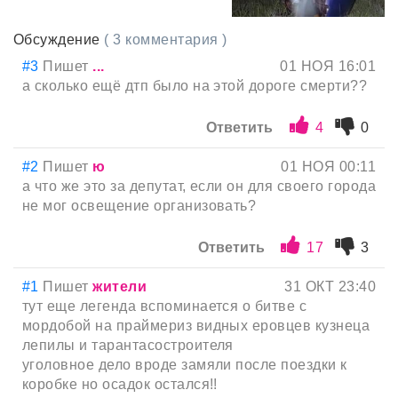
Обсуждение
( 3 комментария )
#3
Пишет
...
01 НОЯ 16:01
а сколько ещё дтп было на этой дороге смерти??
Ответить
4
0
#2
Пишет
ю
01 НОЯ 00:11
а что же это за депутат, если он для своего города
не мог освещение организовать?
Ответить
17
3
#1
Пишет
жители
31 ОКТ 23:40
тут еще легенда вспоминается о битве с
мордобой на праймериз видных еровцев кузнеца
лепилы и тарантасостроителя
уголовное дело вроде замяли после поездки к
коробке но осадок остался!!