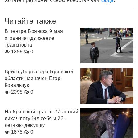
Хотите предложить свою новость - вам
сюда
.
Читайте также
В центре Брянска 9 мая
ограничат движение
транспорта
1299
0
Врио губернатора Брянской
области назначен Егор
Ковальчук
2095
0
На брянской трассе 27-летний
лихач погубил себя и 23-
летнюю девушку
1675
0