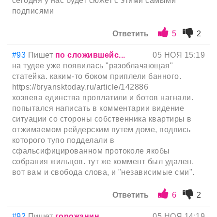
сегодня у нас будет сюжет с этими самыми
подписями
Ответить
5
2
#93
Пишет
по сложившейс...
05 НОЯ 15:19
на тудее уже появилась "разоблачающая"
статейка. каким-то боком приплели банного.
https://bryansktoday.ru/article/142886
хозяева единства проплатили и ботов нагнали.
попытался написать в комментарии видение
ситуации со стороны собственника квартиры в
отжимаемом рейдерским путем доме, подпись
которого тупо подделали в
сфальсифицированном протоколе якобы
собрания жильцов. тут же коммент был удален.
вот вам и свобода слова, и "независимые сми".
Ответить
6
2
#92
Пишет
горожанин...
05 НОЯ 14:19