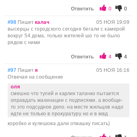
Ответить
0
0
#98
Пишет
калач
05 НОЯ 19:09
высерцы с городского сегодня бегали с камерой
вокруг 54 дома, только жителей шо то не было
рядом с ними
Ответить
4
4
#97
Пишет
я
05 НОЯ 16:16
Отвечая на сообщение
оля
смешно что тупей и карлик талачко пытается
оправдать махинации с подписями. а вообще-
то это подсудное дело. на месте жильцов надо
идти не только в прокуратуру но и в мвд
коробко и кулешова дали отмашку писать)