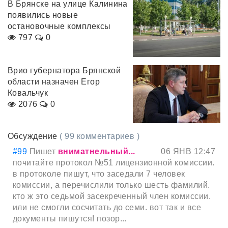
В Брянске на улице Калинина
появились новые
остановочные комплексы
797
0
Врио губернатора Брянской
области назначен Егор
Ковальчук
2076
0
Обсуждение
( 99 комментариев )
#99
Пишет
вниматнельный...
06 ЯНВ 12:47
почитайте протокол №51 лицензионной комиссии.
в протоколе пишут, что заседали 7 человек
комиссии, а перечислили только шесть фамилий.
кто ж это седьмой засекреченный член комиссии.
или не смогли сосчитать до семи. вот так и все
документы пишутся! позор...