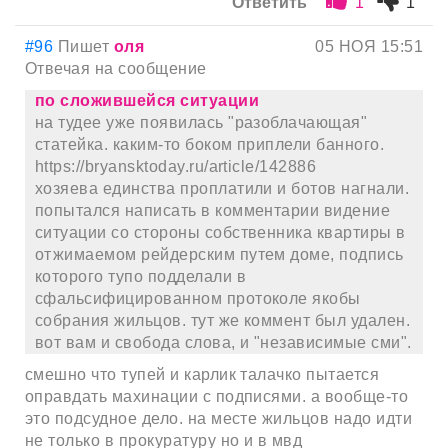
Ответить
1
1
#96
Пишет
оля
05 НОЯ 15:51
Отвечая на сообщение
по сложившейся ситуации
на тудее уже появилась "разоблачающая"
статейка. каким-то боком приплели банного.
https://bryansktoday.ru/article/142886
хозяева единства проплатили и ботов нагнали.
попытался написать в комментарии видение
ситуации со стороны собственника квартиры в
отжимаемом рейдерским путем доме, подпись
которого тупо подделали в
сфальсифицированном протоколе якобы
собрания жильцов. тут же коммент был удален.
вот вам и свобода слова, и "независимые сми".
смешно что тупей и карлик талачко пытается
оправдать махинации с подписями. а вообще-то
это подсудное дело. на месте жильцов надо идти
не только в прокуратуру но и в мвд