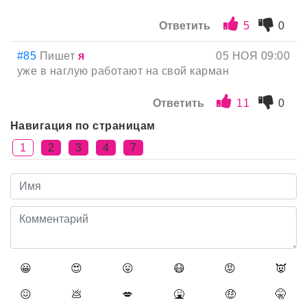
Ответить
5
0
#85
Пишет
я
05 НОЯ 09:00
уже в наглую работают на свой карман
Ответить
11
0
Навигация по страницам
1
2
3
4
7
😀
😍
😛
😷
😡
👿
😖
💩
💋
🤮
🤑
🤫