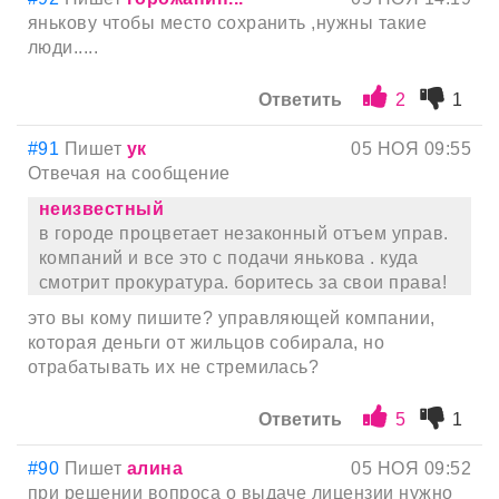
янькову чтобы место сохранить ,нужны такие
люди.....
Ответить
2
1
#91
Пишет
ук
05 НОЯ 09:55
Отвечая на сообщение
неизвестный
в городе процветает незаконный отъем управ.
компаний и все это с подачи янькова . куда
смотрит прокуратура. боритесь за свои права!
это вы кому пишите? управляющей компании,
которая деньги от жильцов собирала, но
отрабатывать их не стремилась?
Ответить
5
1
#90
Пишет
алина
05 НОЯ 09:52
при решении вопроса о выдаче лицензии нужно