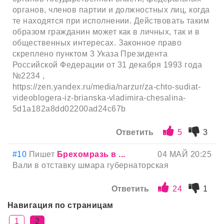
органов, членов партии и должностных лиц, когда
те находятся при исполнении. Действовать таким
образом гражданин может как в личных, так и в
общественных интересах. Законное право
скреплено пунктом 3 Указа Президента
Российской Федерации от 31 декабря 1993 года
№2234 ,
https://zen.yandex.ru/media/narzur/za-chto-sudiat-
videoblogera-iz-brianska-vladimira-chesalina-
5d1a182a8dd02200ad24c67b
Ответить
5
3
#10
Пишет
Брехомразь в ...
04 МАЙ 20:25
Вали в отставку шмара губернаторская
Ответить
24
1
Навигация по страницам
1
2