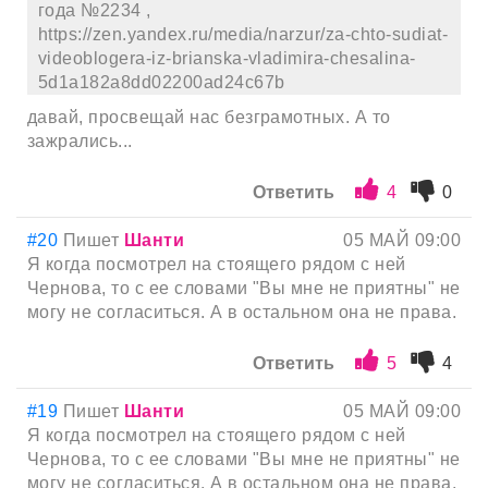
года №2234 ,
https://zen.yandex.ru/media/narzur/za-chto-sudiat-
videoblogera-iz-brianska-vladimira-chesalina-
5d1a182a8dd02200ad24c67b
давай, просвещай нас безграмотных. А то
зажрались...
Ответить
4
0
#20
Пишет
Шанти
05 МАЙ 09:00
Я когда посмотрел на стоящего рядом с ней
Чернова, то с ее словами "Вы мне не приятны" не
могу не согласиться. А в остальном она не права.
Ответить
5
4
#19
Пишет
Шанти
05 МАЙ 09:00
Я когда посмотрел на стоящего рядом с ней
Чернова, то с ее словами "Вы мне не приятны" не
могу не согласиться. А в остальном она не права.