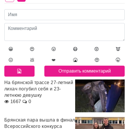
😀
😍
😛
😷
😡
👿
😖
💩
💋
🤮
🤑
🤫
На брянской трассе 27-летний
лихач погубил себя и 23-
летнюю девушку
1667
0
Брянская пара вышла в финал
Всероссийского конкурса