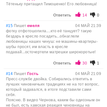
Тётеньку притащил Тимошенко! Его любовница!
Ответить
14
0
#15
Пишет
емеля
04 МАЙ 21:39
фотку отфотошопила....кто её танцует? такую
бездарь в кресло посадить...обнаглели
любовницы наших чинуш: не машины-квартиры-
шубы просят, им власть в кресле
подавай...осточертели матрешки широкоротые!
Ответить
30
1
#14
Пишет
Гость
04 МАЙ 21:09
Пресс-службе двойка. Собирались ответить в
лучших чиновничьих традициях не на тот вопрос,
который задавался, в итоге подставили сами
себя.
Поясню. В видео Чернова, каким бы одиозным он
не был, есть хамская реакция чиновницы на