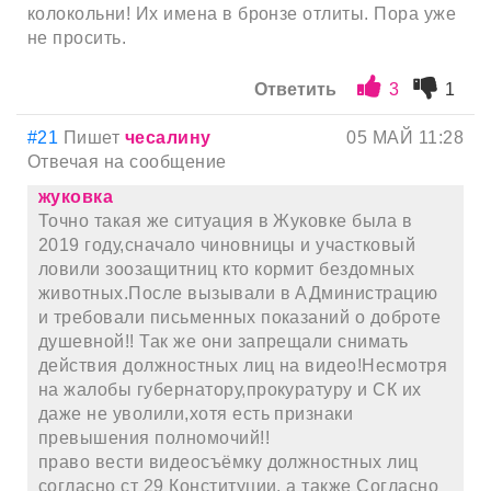
колокольни! Их имена в бронзе отлиты. Пора уже
не просить.
Ответить
3
1
#21
Пишет
чесалину
05 МАЙ 11:28
Отвечая на сообщение
жуковка
Точно такая же ситуация в Жуковке была в
2019 году,сначало чиновницы и участковый
ловили зоозащитниц кто кормит бездомных
животных.После вызывали в АДминистрацию
и требовали письменных показаний о доброте
душевной!! Так же они запрещали снимать
действия должностных лиц на видео!Несмотря
на жалобы губернатору,прокуратуру и СК их
даже не уволили,хотя есть признаки
превышения полномочий!!
право вести видеосъёмку должностных лиц
согласно ст 29 Конституции, а также Согласно