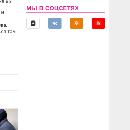
кв.95.
МЫ В СОЦСЕТЯХ
 и
ь
ка,
ься там