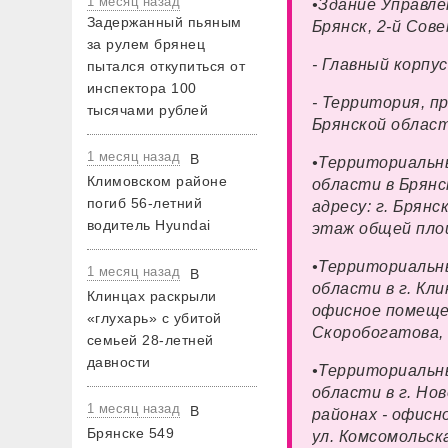
1 месяц назад
•Здание Управле
Задержанный пьяным
Брянск, 2-й Сове
за рулем брянец
- Главный корпу
пытался откупиться от
инспектора 100
- Территория, п
тысячами рублей
Брянской области
1 месяц назад
В
•Территориальн
Климовском районе
области в Брянс
погиб 56-летний
адресу: г. Брян
водитель Hyundai
этаж общей площ
•Территориальн
1 месяц назад
В
области в г. Кл
Клинцах раскрыли
офисное помещен
«глухарь» с убитой
Скоробогатова, 
семьей 28-летней
давности
•Территориальн
области в г. Но
1 месяц назад
В
районах - офисн
Брянске 549
ул. Комсомольска