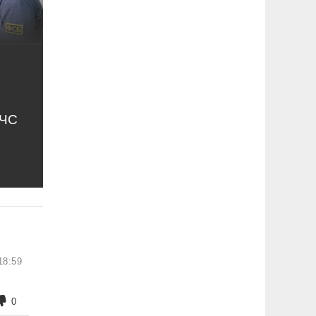
МЧС
18:59
0