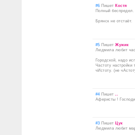
#6
Пишет
Костя
Полный беспредел.
Брянск не отстаёт.
#5
Пишет
Жужик
Людмила любит час
Городской, надо исп
Частоту настройки 
чИстоту. (не чАстот
#4
Пишет
..
Аферисты ! Господи
#3
Пишет
Цук
Людмила любит мар