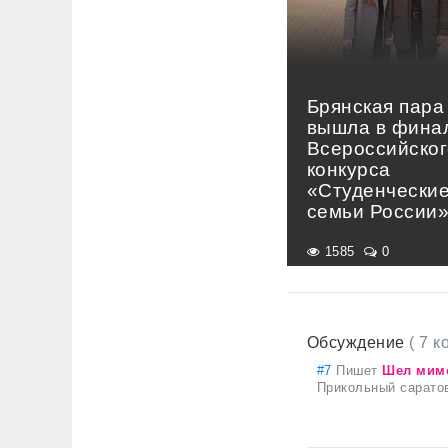
Брянская пара
вышла в фина
Всероссийског
конкурса
«Студенчески
семьи России
1585
0
Обсуждение
( 7 
#7
Пишет
Шел мим
Прикольный сарато