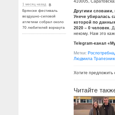
410005, Саратовская 
1 месяц назад
В
Брянске фестиваль
Другими словами, 
воздушно-силовой
Унече убиралась
с
атлетики собрал около
которой по данным 
70 любителей воркаута
2020 – 0 человек.
Да
некому. Нам это ка
Telegram-канал «
Метки:
Роспотребна
Людмила Трапезник
Хотите предложить 
Читайте такж