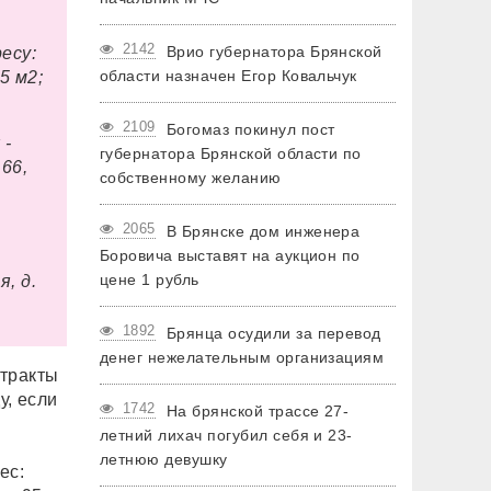
2142
Врио губернатора Брянской
есу:
области назначен Егор Ковальчук
5 м2;
2109
Богомаз покинул пост
 -
губернатора Брянской области по
 66,
собственному желанию
2065
В Брянске дом инженера
Боровича выставят на аукцион по
цене 1 рубль
, д.
1892
Брянца осудили за перевод
денег нежелательным организациям
нтракты
у, если
1742
На брянской трассе 27-
летний лихач погубил себя и 23-
летнюю девушку
ес: