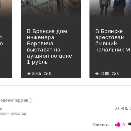
В Брянске дом
В Брянске
л
инженера
арестован
о
Боровича
бывший
выставят на
начальник 
е
аукцион по цене
»
1 рубль
2065
0
2190
0
комментариев )
о
04 ЯНВ 
вский расклад
Ответить
0