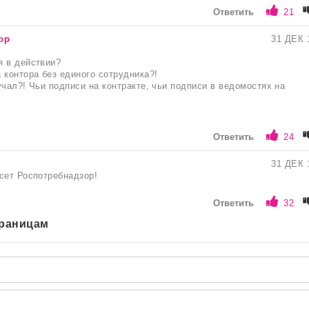
Ответить
21
ор
31 ДЕК 
я в действии?
 контора без единого сотрудника?!
учал?! Чьи подписи на контракте, чьи подписи в ведомостях на
Ответить
24
31 ДЕК 
сет Роспотребнадзор!
Ответить
32
траницам