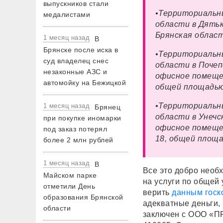
выпускников стали
•Территориальн
медалистами
области в Дятьк
Брянская область
1 месяц назад
В
Брянске после иска в
•Территориальн
суд владелец снес
области в Почеп
незаконные АЗС и
офисное помещени
автомойку на Бежицкой
общей площадью 
•Территориальн
1 месяц назад
Брянец
области в Унечс
при покупке иномарки
офисное помещени
под заказ потерял
18, общей площа
более 2 млн рублей
1 месяц назад
В
Все это добро необ
Майском парке
на услуги по общей 
отметили День
верить
данным госк
образования Брянской
адекватные деньги, 
области
заключен с ООО «П