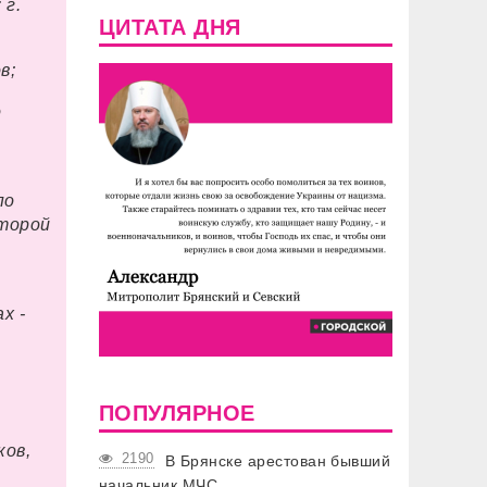
 г.
ЦИТАТА ДНЯ
в;
о
по
второй
х -
ПОПУЛЯРНОЕ
ков,
2190
В Брянске арестован бывший
;
начальник МЧС