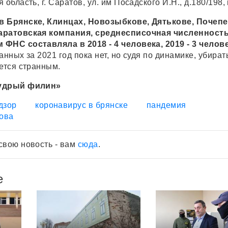
область, г. Саратов, ул. им Посадского И.Н., д.180/198, 
в Брянске, Клинцах, Новозыбкове, Дятькове, Почепе
аратовская компания
, среднесписочная численност
ФНС составляла в 2018 - 4 человека, 2019 - 3 челове
нных за 2021 год пока нет, но судя по динамике, убират
жется странным.
Мудрый филин»
дзор
коронавирус в брянске
пандемия
ова
свою новость - вам
сюда
.
е