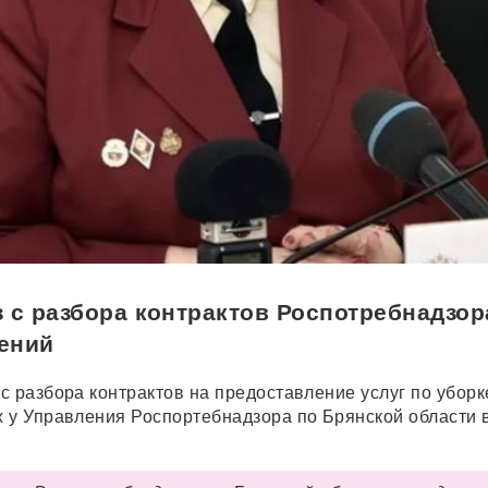
 с разбора контрактов Роспотребнадзор
ений
с разбора контрактов на предоставление услуг по уборк
 у Управления Роспортебнадзора по Брянской области 