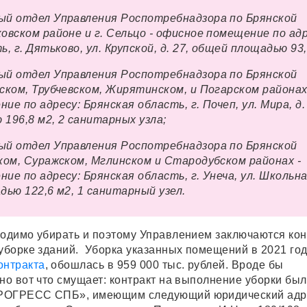
ый отдел Управления Роспотребнадзора по Брянской
овском районе и г. Сельцо - офисное помещение по адр
, г. Дятьково, ул. Крупской, д. 27, общей площадью 93,
ый отдел Управления Роспотребнадзора по Брянской
ском, Трубчевском, Жирятинском, и Погарском районах
е по адресу: Брянская область, г. Почеп, ул. Мира, д.
196,8 м2, 2 санитарных узла;
ый отдел Управления Роспотребнадзора по Брянской
ком, Суражском, Мглинском и Стародубском районах -
е по адресу: Брянская область, г. Унеча, ул. Школьная
дью 122,6 м2, 1 санитарный узел.
ходимо убирать и поэтому Управлением заключаются ко
уборке зданий.
Уборка указанных помещений в 2021 год
онтракта
, обошлась в 959 000 тыс. рублей. Вроде бы
но вот что смущает: контракт на выполнение уборки был
РОГРЕСС СПБ», имеющим следующий юридический адр