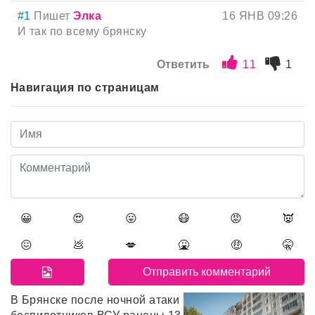
#1
Пишет
Элка
16 ЯНВ 09:26
И так по всему брянску
Ответить
11
1
Навигация по страницам
😀
😍
😛
😷
😡
👿
😖
💩
💋
🤮
🤑
🤫
В Брянске после ночной атаки