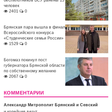
беспилотников ВСУ ранены 13
человек
2401
0
Брянская пара вышла в финал
Всероссийского конкурса
«Студенческие семьи России»
1529
0
Богомаз покинул пост
губернатора Брянской области
по собственному желанию
2067
0
КОММЕНТАРИИ
Александр Митрополит Брянский и Севский
и корейцев везут