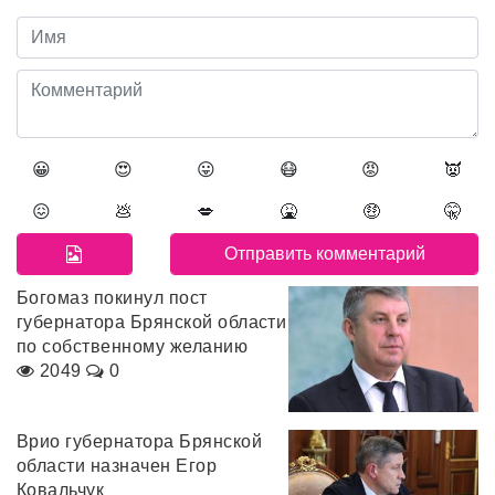
😀
😍
😛
😷
😡
👿
😖
💩
💋
🤮
🤑
🤫
Богомаз покинул пост
губернатора Брянской области
по собственному желанию
2049
0
Врио губернатора Брянской
области назначен Егор
Ковальчук