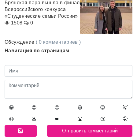
Брянская пара вышла в финал
Всероссийского конкурса
«Студенческие семьи России»
1508
0
Обсуждение
( 0 комментариев )
Навигация по страницам
😀
😍
😛
😷
😡
👿
😖
💩
💋
🤮
🤑
🤫