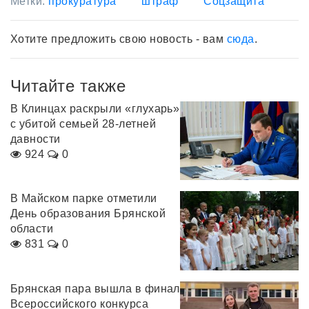
Метки:
прокуратура
штраф
Соцзащита
Хотите предложить свою новость - вам
сюда
.
Читайте также
В Клинцах раскрыли «глухарь»
с убитой семьей 28-летней
давности
924
0
В Майском парке отметили
День образования Брянской
области
831
0
Брянская пара вышла в финал
Всероссийского конкурса