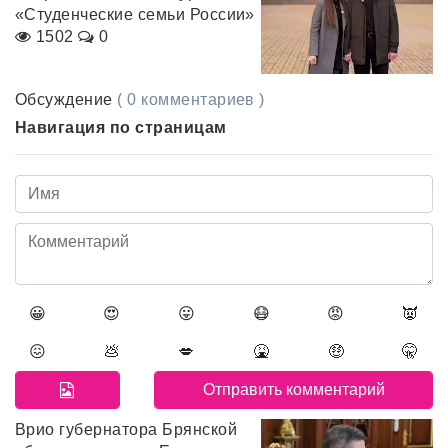
«Студенческие семьи России»
1502
0
Обсуждение
( 0 комментариев )
Навигация по страницам
😀
😍
😛
😷
😡
👿
😖
💩
💋
🤮
🤑
🤫
Врио губернатора Брянской