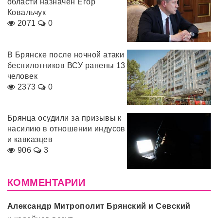
области назначен Егор
Ковальчук
2071
0
В Брянске после ночной атаки
беспилотников ВСУ ранены 13
человек
2373
0
Брянца осудили за призывы к
насилию в отношении индусов
и кавказцев
906
3
КОММЕНТАРИИ
Александр Митрополит Брянский и Севский