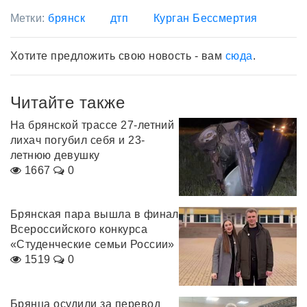
Метки:
брянск
дтп
Курган Бессмертия
Хотите предложить свою новость - вам
сюда
.
Читайте также
На брянской трассе 27-летний
лихач погубил себя и 23-
летнюю девушку
1667
0
Брянская пара вышла в финал
Всероссийского конкурса
«Студенческие семьи России»
1519
0
Брянца осудили за перевод