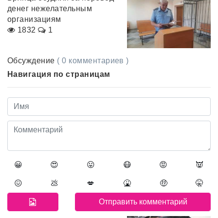
денег нежелательным
организациям
1832
1
Обсуждение
( 0 комментариев )
Навигация по страницам
😀
😍
😛
😷
😡
👿
😖
💩
💋
🤮
🤑
🤫