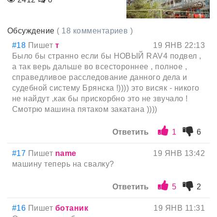
Обсуждение
( 18 комментариев )
#18
Пишет
т
19 ЯНВ 22:13
Было бы странно если бы НОВЫЙ RAV4 подвел ,
а так верь дальше во всестороннее , полное ,
справедливое расследование данного дела и
судебной систему Брянска !)))) это висяк - никого
не найдут ,как бы прискорбно это не звучало !
Смотрю машина пятаком закатана ))))
Ответить
1
6
#17
Пишет
name
19 ЯНВ 13:42
машину теперь на свалку?
Ответить
5
2
#16
Пишет
ботаник
19 ЯНВ 11:31