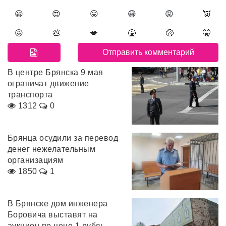
😀
😍
😛
😷
😡
👿
😖
💩
💋
🤮
🤑
🤫
В центре Брянска 9 мая
ограничат движение
транспорта
1312
0
Брянца осудили за перевод
денег нежелательным
организациям
1850
1
В Брянске дом инженера
Боровича выставят на
аукцион по цене 1 рубль